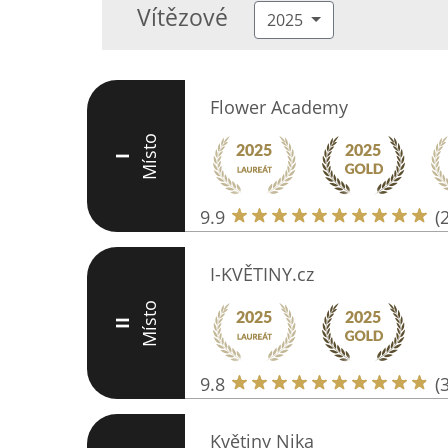
Vítězové
2025
Flower Academy
Místo
I
9.9
(
I-KVĚTINY.cz
Místo
II
9.8
(
Květiny Nika