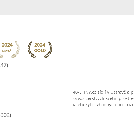
247)
I-KVĚTINY.cz sídlí v Ostravě a 
rozvoz čerstvých květin prostř
paletu kytic, vhodných pro různé
...
3302)