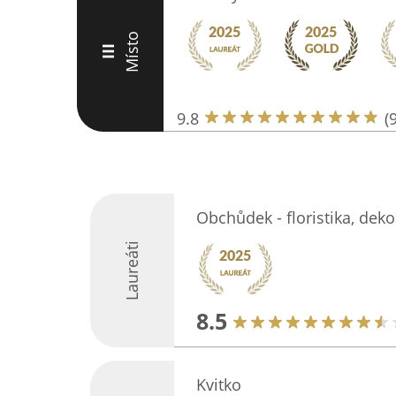
Místo
III
9.8
(
Obchůdek - floristika, deko
Laureáti
8.5
Kvitko