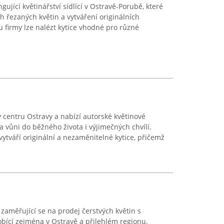
ující květinářství sídlící v Ostravě-Porubě, které
h řezaných květin a vytváření originálních
u firmy lze nalézt kytice vhodné pro různé
 v centru Ostravy a nabízí autorské květinové
a vůni do běžného života i výjimečných chvílí.
 vytváří originální a nezaměnitelné kytice, přičemž
zaměřující se na prodej čerstvých květin s
bící zejména v Ostravě a přilehlém regionu.