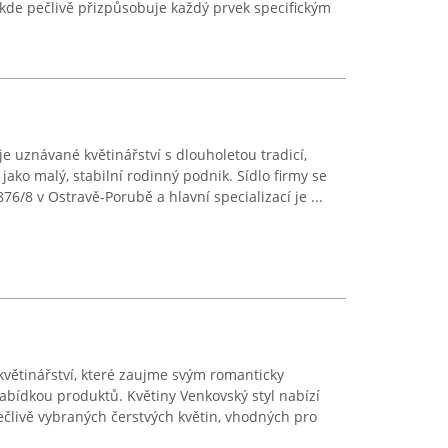
, kde pečlivě přizpůsobuje každý prvek specifickým
e uznávané květinářství s dlouholetou tradicí,
e jako malý, stabilní rodinný podnik. Sídlo firmy se
6/8 v Ostravě-Porubě a hlavní specializací je ...
květinářství, které zaujme svým romanticky
bídkou produktů. Květiny Venkovský styl nabízí
pečlivě vybraných čerstvých květin, vhodných pro