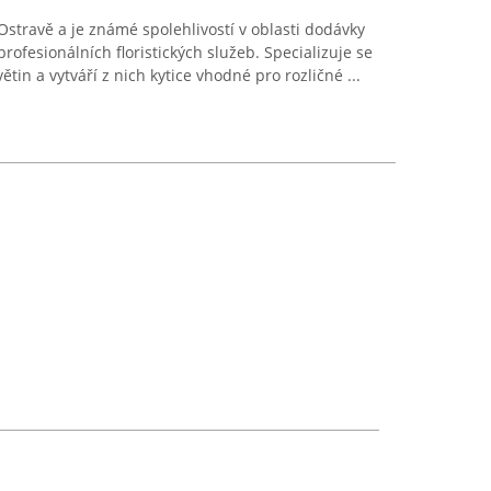
Ostravě a je známé spolehlivostí v oblasti dodávky
profesionálních floristických služeb. Specializuje se
tin a vytváří z nich kytice vhodné pro rozličné ...