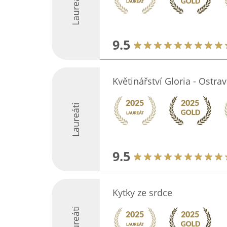
Laureáti
9.5
Květinářství Gloria - Ostr
Laureáti
9.5
Kytky ze srdce
Laureáti