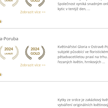
Společnost vyniká snadným on
kytic v tentýž den, ...
Zobrazit více >>
ava-Poruba
Květinářství Gloria v Ostravě
subjekt působící ve floristické
pětadvacetiletou praxí na trhu
řezaných květin, hrnkových ...
Zobrazit více >>
Kytky ze srdce je zakázkový květ
vytváření originálních květino