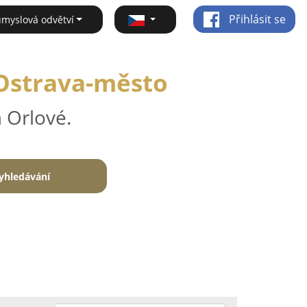
Přihlásit se
ůmyslová odvětví
 Ostrava-město
 Orlové.
yhledávání