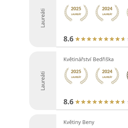
Laureáti
8.6
Květinářství Bedřiška
Laureáti
8.6
Květiny Beny