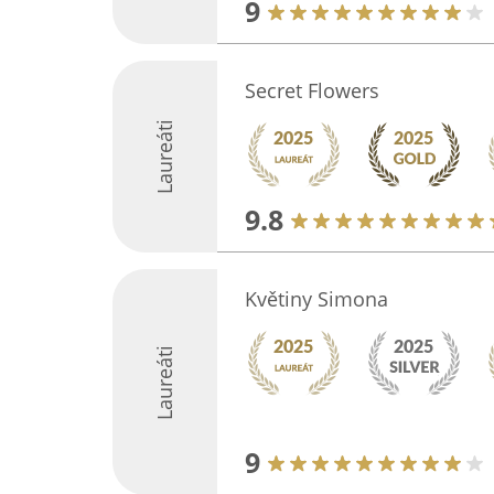
9
Secret Flowers
Laureáti
9.8
Květiny Simona
Laureáti
9