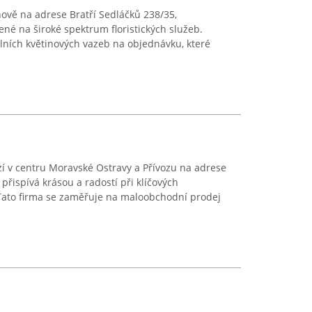
nově na adrese Bratří Sedláčků 238/35,
ené na široké spektrum floristických služeb.
álních květinových vazeb na objednávku, které
zí v centru Moravské Ostravy a Přívozu na adrese
řispívá krásou a radostí při klíčových
Tato firma se zaměřuje na maloobchodní prodej