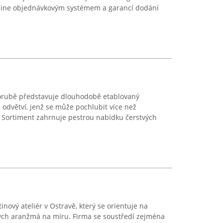
line objednávkovým systémem a garancí dodání
-Porubě představuje dlouhodobě etablovaný
m odvětví, jenž se může pochlubit více než
. Sortiment zahrnuje pestrou nabídku čerstvých
inový ateliér v Ostravě, který se orientuje na
vých aranžmá na míru. Firma se soustředí zejména