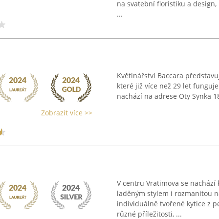
na svatební floristiku a design
...
Květinářství Baccara představuj
které již více než 29 let funguj
nachází na adrese Oty Synka 187
Zobrazit více >>
V centru Vratimova se nachází 
laděným stylem i rozmanitou na
individuálně tvořené kytice z 
různé příležitosti, ...