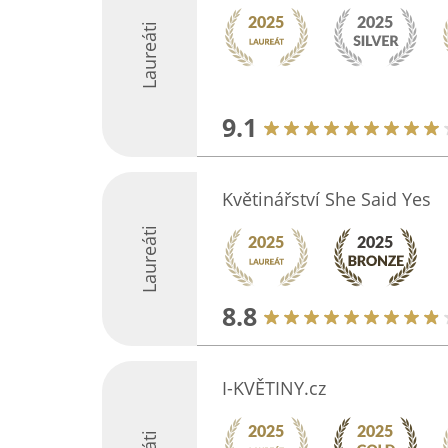
Laureáti
9.1
Květinářství She Said Yes
Laureáti
8.8
I-KVĚTINY.cz