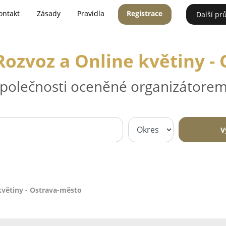
ontakt
Zásady
Pravidla
Registrace
Další pr
 Rozvoz a Online květiny -
 společnosti oceněné organizátorem
V
 květiny - Ostrava-město