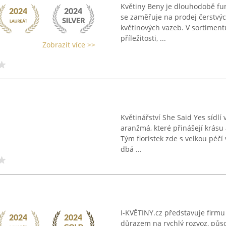
Květiny Beny je dlouhodobě fung
se zaměřuje na prodej čerstvýc
květinových vazeb. V sortiment
příležitosti, ...
Zobrazit více >>
Květinářství She Said Yes sídlí
aranžmá, které přinášejí krásu 
Tým floristek zde s velkou péčí
dbá ...
I-KVĚTINY.cz představuje firmu 
důrazem na rychlý rozvoz, půso