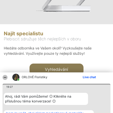
Najít specialistu
Plebiscit sdružuje těch nejlepších v oboru
Hledáte odborníka ve Vašem okolí? Vyzkoušejte naše
vyhledávání. Využívejte pouze ty nejlepší služby!
Vyhledávání
ORLOVÉ Floristiky
Live chat
19:27
Ahoj, rádi Vám pomůžeme! 🙂 Klikněte na
příslušnou téma konverzace! 🙂
Organizátor hlasování
Plebiscyt
Kontakt
Bright Side Solutions sp. z o.
Vítězové
Kontakt