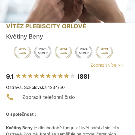
VÍTĚZ PLEBISCITY ORLOVÉ
Květiny Beny
Zobrazit více >>
9.1
(88)
Ostrava, Sokolovská 1234/50
Zobrazit telefonní číslo
O společnosti:
Květiny Beny
je dlouhodobě fungující květinářství sídlící v
Ostravě-Porubě, které se zaměřuje na prodej čerstvých