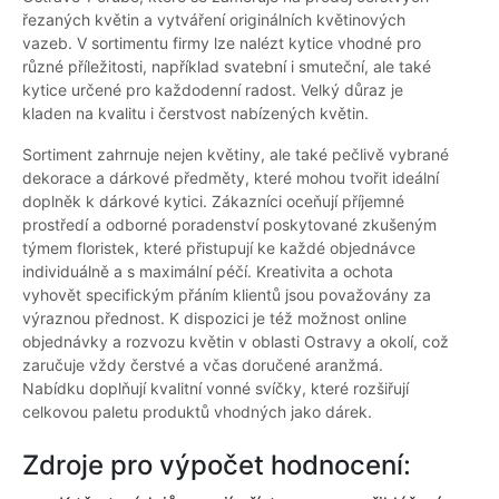
řezaných květin a vytváření originálních květinových
vazeb. V sortimentu firmy lze nalézt kytice vhodné pro
různé příležitosti, například svatební i smuteční, ale také
kytice určené pro každodenní radost. Velký důraz je
kladen na kvalitu i čerstvost nabízených květin.
Sortiment zahrnuje nejen květiny, ale také pečlivě vybrané
dekorace a dárkové předměty, které mohou tvořit ideální
doplněk k dárkové kytici. Zákazníci oceňují příjemné
prostředí a odborné poradenství poskytované zkušeným
týmem floristek, které přistupují ke každé objednávce
individuálně a s maximální péčí. Kreativita a ochota
vyhovět specifickým přáním klientů jsou považovány za
výraznou přednost. K dispozici je též možnost online
objednávky a rozvozu květin v oblasti Ostravy a okolí, což
zaručuje vždy čerstvé a včas doručené aranžmá.
Nabídku doplňují kvalitní vonné svíčky, které rozšiřují
celkovou paletu produktů vhodných jako dárek.
Zdroje pro výpočet hodnocení: