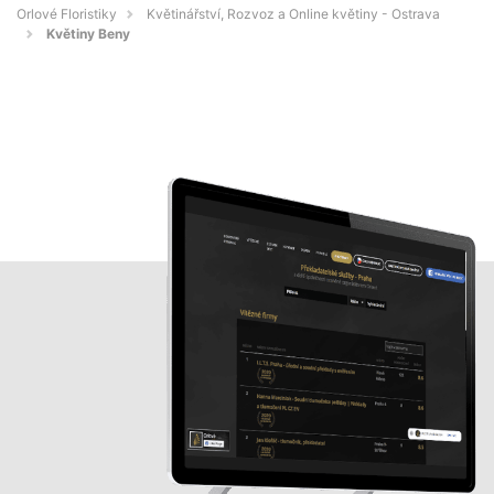
Orlové Floristiky
Květinářství, Rozvoz a Online květiny - Ostrava
Květiny Beny