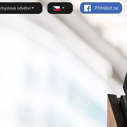
Přihlásit se
ůmyslová odvětví