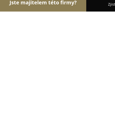
Jste majitelem této firmy?
Zjis
Orlové Floristiky
Květinářství, Rozvoz a Online kv
Květiny1.cz
9.5
(51)
Ostrava, Zdeňka Vavříka 21
Zobrazit telefonní číslo