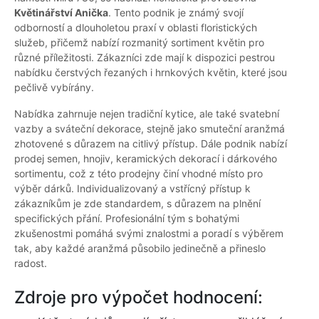
Květinářství Anička
. Tento podnik je známý svojí
odborností a dlouholetou praxí v oblasti floristických
služeb, přičemž nabízí rozmanitý sortiment květin pro
různé příležitosti. Zákazníci zde mají k dispozici pestrou
nabídku čerstvých řezaných i hrnkových květin, které jsou
pečlivě vybírány.
Nabídka zahrnuje nejen tradiční kytice, ale také svatební
vazby a sváteční dekorace, stejně jako smuteční aranžmá
zhotovené s důrazem na citlivý přístup. Dále podnik nabízí
prodej semen, hnojiv, keramických dekorací i dárkového
sortimentu, což z této prodejny činí vhodné místo pro
výběr dárků. Individualizovaný a vstřícný přístup k
zákazníkům je zde standardem, s důrazem na plnění
specifických přání. Profesionální tým s bohatými
zkušenostmi pomáhá svými znalostmi a poradí s výběrem
tak, aby každé aranžmá působilo jedinečně a přineslo
radost.
Zdroje pro výpočet hodnocení: