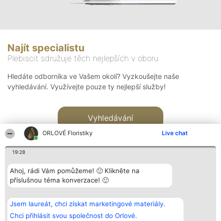
Najít specialistu
Plebiscit sdružuje těch nejlepších v oboru
Hledáte odborníka ve Vašem okolí? Vyzkoušejte naše
vyhledávání. Využívejte pouze ty nejlepší služby!
Vyhledávání
ORLOVÉ Floristiky
Live chat
19:28
Ahoj, rádi Vám pomůžeme! 🙂 Klikněte na
příslušnou téma konverzace! 🙂
Organizátor hlasování
Plebiscyt
Kontakt
Bright Side Solutions sp. z o.
Vítězové
Kontakt
Jsem laureát, chci získat marketingové materiály.
o. sp. k.
Seznam všech
ul. Ruska 22
laureátů
Chci přihlásit svou společnost do Orlové.
Wrocław 50-079
Zásady