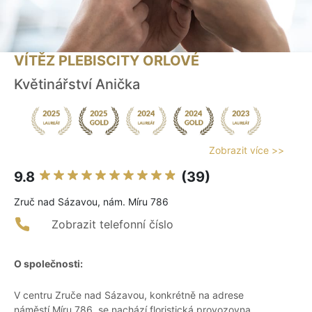
VÍTĚZ PLEBISCITY ORLOVÉ
Květinářství Anička
Zobrazit více >>
9.8
(39)
Zruč nad Sázavou, nám. Míru 786
Zobrazit telefonní číslo
O společnosti:
V centru Zruče nad Sázavou, konkrétně na adrese
náměstí Míru 786, se nachází floristická provozovna