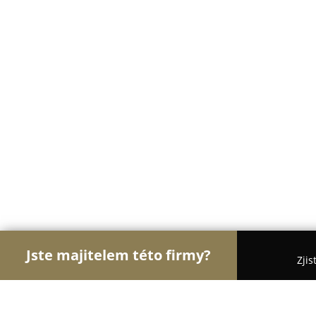
Jste majitelem této firmy?
Zjis
Orlové Floristiky
Květinářství, Rozvoz a Online kv