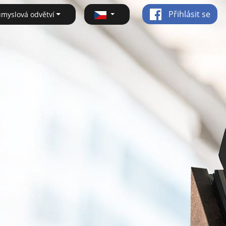
Přihlásit se
ůmyslová odvětví