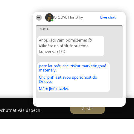
ORLOVÉ Floristiky
Live chat
03:54
Ahoj, rádi Vám pomůžeme! 🙂
Klikněte na příslušnou téma
konverzace! 🙂
Jsem laureát, chci získat marketingové
materiály.
Chci přihlásit svou společnost do
Orlové.
Mám jiné otázky.
Zjistit
vychutnat Váš úspěch.