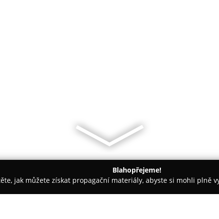
Blahopřejeme!
těte, jak můžete získat propagační materiály, abyste si mohli plně 
ětiny - Zlín
Květinářství Kytičky