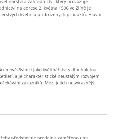
květinářství a zahradnictví, který provozuje
adnictví na adrese 2. května 1506 ve Zlíně je
erstvých květin a přidružených produktů. Hlavní
rumově-Bylnici jako květinářství s dlouholetou
setiletí, a je charakteristické neustálým rozvojem
očekávání zákazníků. Mezi jejich nejvýraznější
otřeby představuje prodejnu zaměřenou na