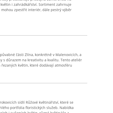
květin i zahrádkářství. Sortiment zahrnuje
 mohou zpestřit interiér, dále pestrý výběr
v půvabné části Zlína, konkrétně v Malenovicích, a
y s důrazem na kreativitu a kvalitu. Tento ateliér
h řezaných květin, které dodávají atmosféru
okovicích sídlí Růžové květinářství, které se
lého portfolia floristických služeb. Nabídka
vých i sušených květin, různé květináče a