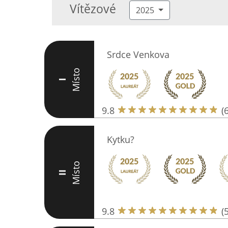
Vítězové
2025
Srdce Venkova
Místo
I
9.8
(
Kytku?
Místo
II
9.8
(