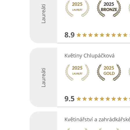
Laureáti
8.9
Květiny Chlupáčková
Laureáti
9.5
Květinářství a zahrádkářsk