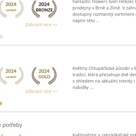
Fantastic Flowers tvoří řetězec 
prodejny v Brně a Zlíně. V zahr
dostupný rozmanitý sortiment č
náplní této ...
Zobrazit více >>
Květiny Chlupáčková působí v B
tradicí, která přesahuje dvě de
s ohledem na aktuální trendy i 
nabídky ...
Zobrazit více >>
é potřeby
Květinářství a zahrádkářské p