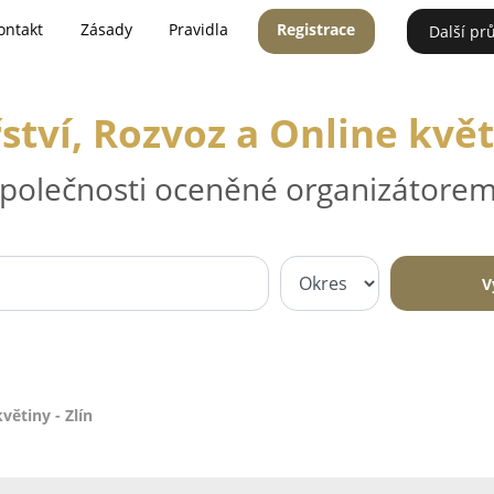
ontakt
Zásady
Pravidla
Registrace
Další pr
ství, Rozvoz a Online květi
 společnosti oceněné organizátorem
V
větiny - Zlín