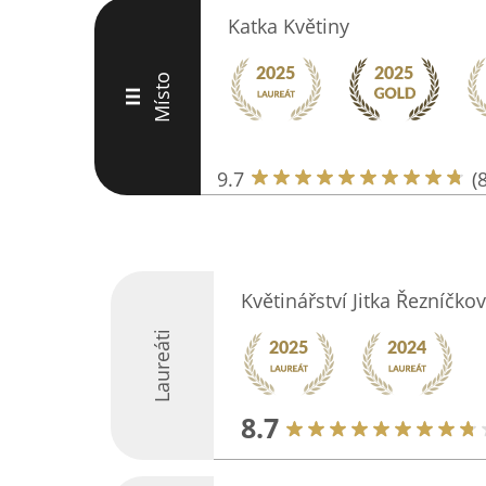
Katka Květiny
Místo
III
9.7
(
Květinářství Jitka Řezníčko
Laureáti
8.7