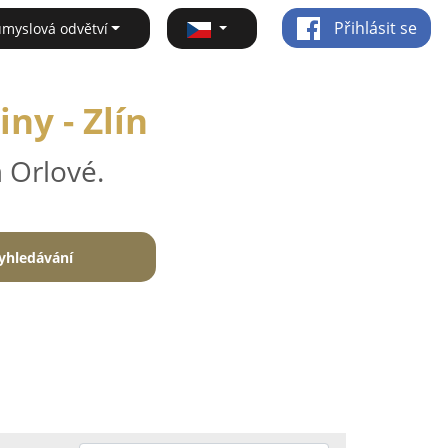
Přihlásit se
ůmyslová odvětví
ny - Zlín
 Orlové.
yhledávání