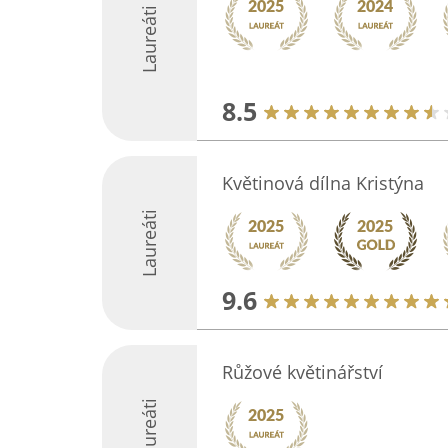
Laureáti
8.5
Květinová dílna Kristýna
Laureáti
9.6
Růžové květinářství
Laureáti