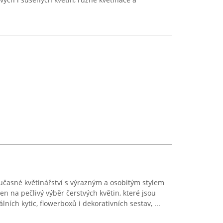
oučasné květinářství s výrazným a osobitým stylem
aden na pečlivý výběr čerstvých květin, které jsou
ních kytic, flowerboxů i dekorativních sestav, ...