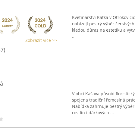
Květinářství Katka v Otrokovic
nabízejí pestrý výběr čerstvých
kladou důraz na estetiku a vyt
...
Zobrazit více >>
87)
vá
V obci Kašava působí floristický
spojena tradiční řemeslná prác
Nabídka zahrnuje pestrý výběr
rostlin i dárkových ...