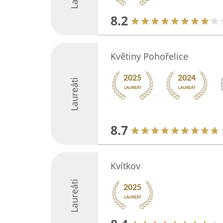
8.2
Květiny Pohořelice
Laureáti
8.7
Kvítkov
Laureáti