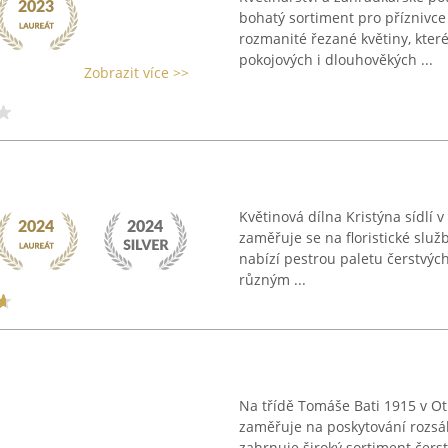
bohatý sortiment pro příznivce 
rozmanité řezané květiny, které
pokojových i dlouhověkých ...
Zobrazit více >>
Květinová dílna Kristýna sídlí 
zaměřuje se na floristické služb
nabízí pestrou paletu čerstvýc
různým ...
Na třídě Tomáše Bati 1915 v Otr
zaměřuje na poskytování rozsáh
zahrnuje široký sortiment čerst