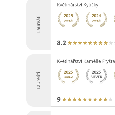
Květinářství Kytičky
Laureáti
8.2
Květinářství Kamélie Fryštá
Laureáti
9