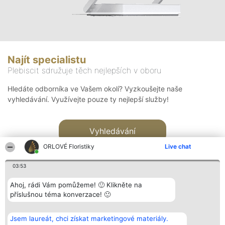
Najít specialistu
Plebiscit sdružuje těch nejlepších v oboru
Hledáte odborníka ve Vašem okolí? Vyzkoušejte naše
vyhledávání. Využívejte pouze ty nejlepší služby!
Vyhledávání
ORLOVÉ Floristiky
Live chat
03:53
Ahoj, rádi Vám pomůžeme! 🙂 Klikněte na
příslušnou téma konverzace! 🙂
Organizátor hlasování
Plebiscyt
Kontakt
Bright Side Solutions sp. z o.
Vítězové
Kontakt
Jsem laureát, chci získat marketingové materiály.
o. sp. k.
Seznam všech