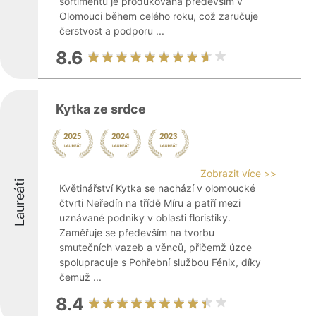
sortimentu je produkována především v
Olomouci během celého roku, což zaručuje
čerstvost a podporu ...
8.6
Kytka ze srdce
Zobrazit více >>
Laureáti
Květinářství Kytka se nachází v olomoucké
čtvrti Neředín na třídě Míru a patří mezi
uznávané podniky v oblasti floristiky.
Zaměřuje se především na tvorbu
smutečních vazeb a věnců, přičemž úzce
spolupracuje s Pohřební službou Fénix, díky
čemuž ...
8.4