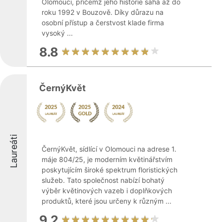
Olomouci, přičemž jeho historie sahá až do
roku 1992 v Bouzově. Díky důrazu na
osobní přístup a čerstvost klade firma
vysoký ...
8.8
ČernýKvět
Laureáti
ČernýKvět, sídlící v Olomouci na adrese 1.
máje 804/25, je moderním květinářstvím
poskytujícím široké spektrum floristických
služeb. Tato společnost nabízí bohatý
výběr květinových vazeb i doplňkových
produktů, které jsou určeny k různým ...
9.2