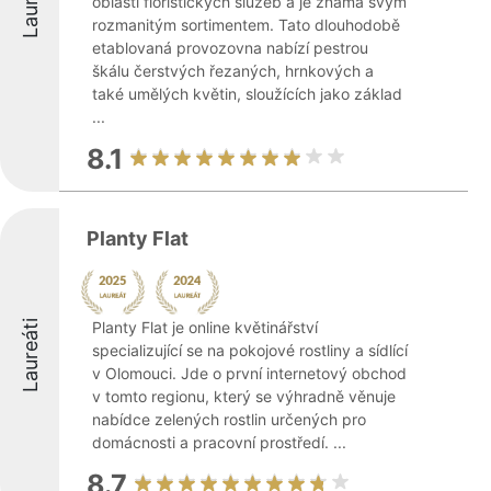
Laureáti
oblasti floristických služeb a je známá svým
rozmanitým sortimentem. Tato dlouhodobě
etablovaná provozovna nabízí pestrou
škálu čerstvých řezaných, hrnkových a
také umělých květin, sloužících jako základ
...
8.1
Planty Flat
Laureáti
Planty Flat je online květinářství
specializující se na pokojové rostliny a sídlící
v Olomouci. Jde o první internetový obchod
v tomto regionu, který se výhradně věnuje
nabídce zelených rostlin určených pro
domácnosti a pracovní prostředí. ...
8.7