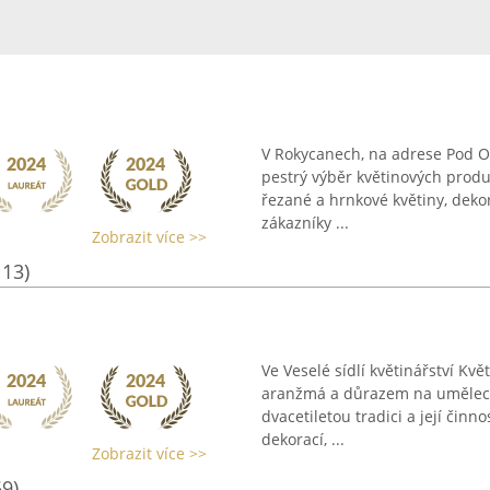
V Rokycanech, na adrese Pod O
pestrý výběr květinových prod
řezané a hrnkové květiny, deko
zákazníky ...
Zobrazit více >>
113)
Ve Veselé sídlí květinářství Kv
aranžmá a důrazem na umělecký 
dvacetiletou tradici a její činn
dekorací, ...
Zobrazit více >>
59)