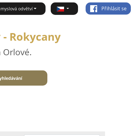
Přihlásit se
ůmyslová odvětví
y - Rokycany
 Orlové.
yhledávání