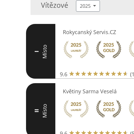
Vítězové
2025
Rokycanský Servis.CZ
Místo
I
9.6
(
Květiny Sarma Veselá
Místo
II
9.6
(