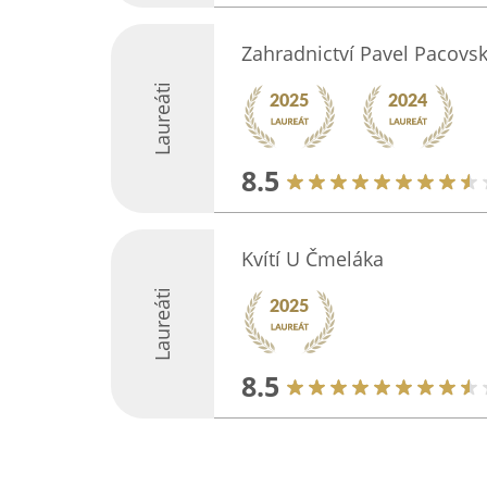
Zahradnictví Pavel Pacovs
Laureáti
8.5
Kvítí U Čmeláka
Laureáti
8.5