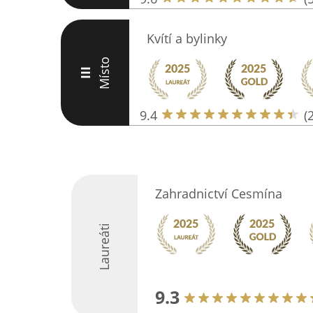
Kvítí a bylinky
Místo
III
9.4
(
Zahradnictví Cesmína
Laureáti
9.3