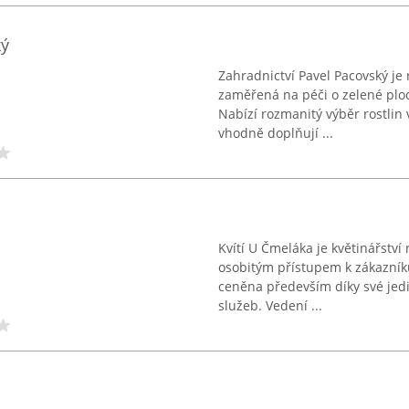
ký
Zahradnictví Pavel Pacovský je 
zaměřená na péči o zelené ploch
Nabízí rozmanitý výběr rostlin v
vhodně doplňují ...
Kvítí U Čmeláka je květinářství
osobitým přístupem k zákazník
ceněna především díky své jed
služeb. Vedení ...