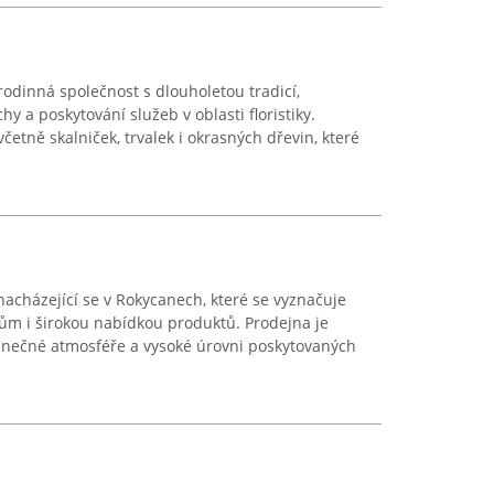
rodinná společnost s dlouholetou tradicí,
y a poskytování služeb v oblasti floristiky.
četně skalniček, trvalek i okrasných dřevin, které
 nacházející se v Rokycanech, které se vyznačuje
ům i širokou nabídkou produktů. Prodejna je
inečné atmosféře a vysoké úrovni poskytovaných