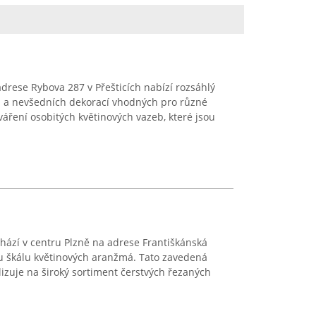
 adrese Rybova 287 v Přešticích nabízí rozsáhlý
 a nevšedních dekorací vhodných pro různé
tváření osobitých květinových vazeb, které jsou
achází v centru Plzně na adrese Františkánská
u škálu květinových aranžmá. Tato zavedená
lizuje na široký sortiment čerstvých řezaných