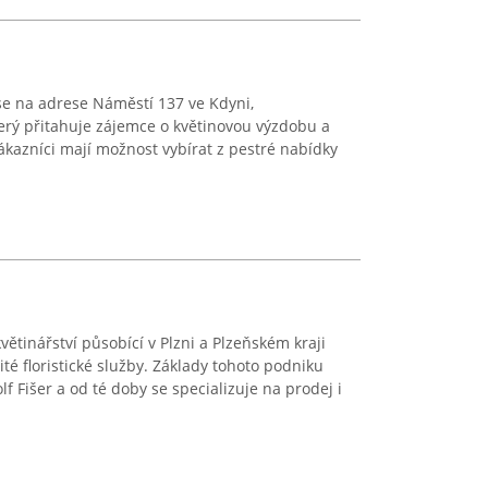
í se na adrese Náměstí 137 ve Kdyni,
terý přitahuje zájemce o květinovou výzdobu a
ákazníci mají možnost vybírat z pestré nabídky
květinářství působící v Plzni a Plzeňském kraji
ité floristické služby. Základy tohoto podniku
f Fišer a od té doby se specializuje na prodej i