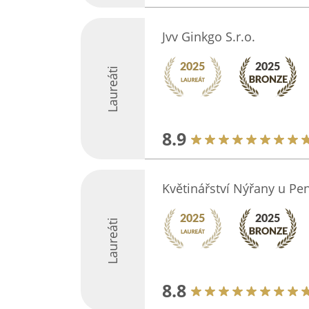
Jvv Ginkgo S.r.o.
Laureáti
8.9
Květinářství Nýřany u Pe
Laureáti
8.8