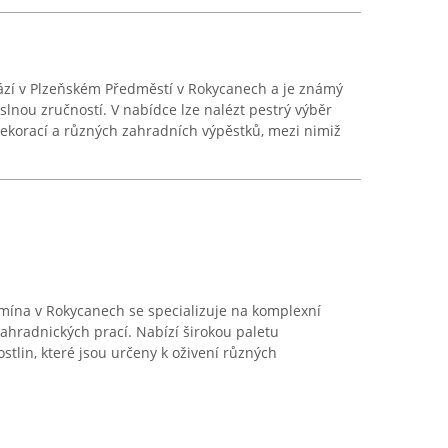
hází v Plzeňském Předměstí v Rokycanech a je známý
slnou zručností. V nabídce lze nalézt pestrý výběr
dekorací a různých zahradních výpěstků, mezi nimiž
smína v Rokycanech se specializuje na komplexní
 zahradnických prací. Nabízí širokou paletu
stlin, které jsou určeny k oživení různých