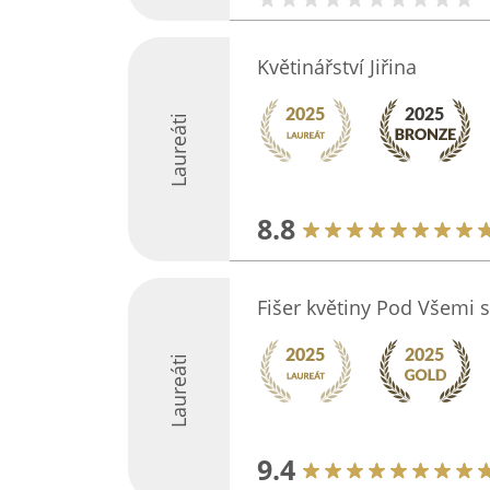
Květinářství Jiřina
Laureáti
8.8
Fišer květiny Pod Všemi 
Laureáti
9.4