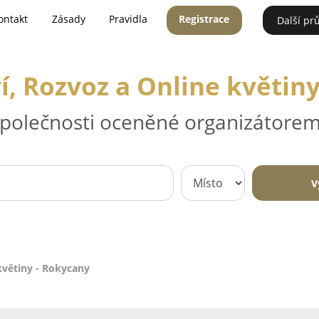
ontakt
Zásady
Pravidla
Registrace
Další pr
í, Rozvoz a Online květin
 společnosti oceněné organizátorem
V
květiny - Rokycany