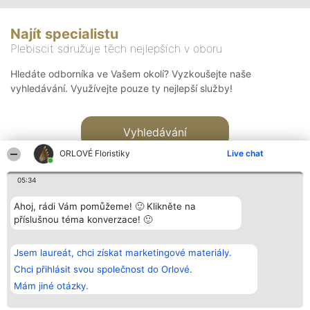
Najít specialistu
Plebiscit sdružuje těch nejlepších v oboru
Hledáte odborníka ve Vašem okolí? Vyzkoušejte naše
vyhledávání. Využívejte pouze ty nejlepší služby!
Vyhledávání
ORLOVÉ Floristiky
Live chat
05:34
Ahoj, rádi Vám pomůžeme! 🙂 Klikněte na
příslušnou téma konverzace! 🙂
Organizátor hlasování
Plebiscyt
Kontakt
Bright Side Solutions sp. z o.
Vítězové
Kontakt
Jsem laureát, chci získat marketingové materiály.
o. sp. k.
Seznam všech
ul. Ruska 22
laureátů
Chci přihlásit svou společnost do Orlové.
Wrocław 50-079
Zásady
Mám jiné otázky.
KRS 0000749100 | Regon
Pravidla
381313360 | NIP 8943132676
Zásady
ochrany