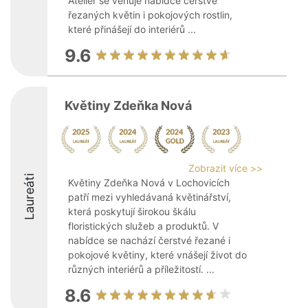
Ateliér se věnuje nabídce čerstvě
řezaných květin i pokojových rostlin,
které přinášejí do interiérů ...
9.6
Květiny Zdeňka Nová
Zobrazit více >>
Laureáti
Květiny Zdeňka Nová v Lochovicích
patří mezi vyhledávaná květinářství,
která poskytují širokou škálu
floristických služeb a produktů. V
nabídce se nachází čerstvé řezané i
pokojové květiny, které vnášejí život do
různých interiérů a příležitostí. ...
8.6