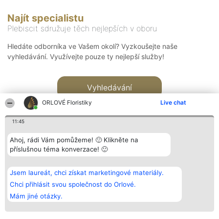
Najít specialistu
Plebiscit sdružuje těch nejlepších v oboru
Hledáte odborníka ve Vašem okolí? Vyzkoušejte naše
vyhledávání. Využívejte pouze ty nejlepší služby!
Vyhledávání
ORLOVÉ Floristiky
Live chat
11:45
Ahoj, rádi Vám pomůžeme! 🙂 Klikněte na
příslušnou téma konverzace! 🙂
Organizátor hlasování
Plebiscyt
Kontakt
Bright Side Solutions sp. z o.
Vítězové
Kontakt
Jsem laureát, chci získat marketingové materiály.
o. sp. k.
Seznam všech
ul. Ruska 22
laureátů
Chci přihlásit svou společnost do Orlové.
Wrocław 50-079
Zásady
Mám jiné otázky.
KRS 0000749100 | Regon
Pravidla
381313360 | NIP 8943132676
Zásady
ochrany
osobních údajů