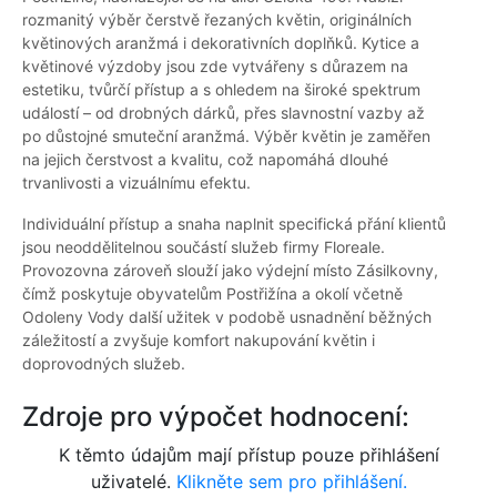
rozmanitý výběr čerstvě řezaných květin, originálních
květinových aranžmá i dekorativních doplňků. Kytice a
květinové výzdoby jsou zde vytvářeny s důrazem na
estetiku, tvůrčí přístup a s ohledem na široké spektrum
událostí – od drobných dárků, přes slavnostní vazby až
po důstojné smuteční aranžmá. Výběr květin je zaměřen
na jejich čerstvost a kvalitu, což napomáhá dlouhé
trvanlivosti a vizuálnímu efektu.
Individuální přístup a snaha naplnit specifická přání klientů
jsou neoddělitelnou součástí služeb firmy Floreale.
Provozovna zároveň slouží jako výdejní místo Zásilkovny,
čímž poskytuje obyvatelům Postřižína a okolí včetně
Odoleny Vody další užitek v podobě usnadnění běžných
záležitostí a zvyšuje komfort nakupování květin i
doprovodných služeb.
Zdroje pro výpočet hodnocení:
K těmto údajům mají přístup pouze přihlášení
uživatelé.
Klikněte sem pro přihlášení.