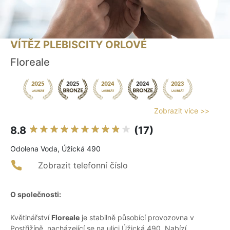
VÍTĚZ PLEBISCITY ORLOVÉ
Floreale
Zobrazit více >>
8.8
(17)
Odolena Voda, Úžická 490
Zobrazit telefonní číslo
O společnosti:
Květinářství
Floreale
je stabilně působící provozovna v
Postřižíně, nacházející se na ulici Úžická 490. Nabízí