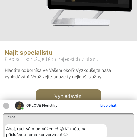
Najít specialistu
Plebiscit sdružuje těch nejlepších v oboru
Hledáte odborníka ve Vašem okolí? Vyzkoušejte naše
vyhledávání. Využívejte pouze ty nejlepší služby!
Vyhledávání
ORLOVÉ Floristiky
Live chat
01:14
Ahoj, rádi Vám pomůžeme! 🙂 Klikněte na
příslušnou téma konverzace! 🙂