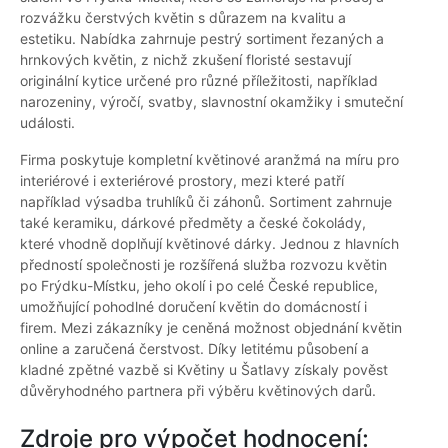
rozvážku čerstvých květin s důrazem na kvalitu a
estetiku. Nabídka zahrnuje pestrý sortiment řezaných a
hrnkových květin, z nichž zkušení floristé sestavují
originální kytice určené pro různé příležitosti, například
narozeniny, výročí, svatby, slavnostní okamžiky i smuteční
události.
Firma poskytuje kompletní květinové aranžmá na míru pro
interiérové i exteriérové prostory, mezi které patří
například výsadba truhlíků či záhonů. Sortiment zahrnuje
také keramiku, dárkové předměty a české čokolády,
které vhodně doplňují květinové dárky. Jednou z hlavních
předností společnosti je rozšířená služba rozvozu květin
po Frýdku-Místku, jeho okolí i po celé České republice,
umožňující pohodlné doručení květin do domácností i
firem. Mezi zákazníky je ceněná možnost objednání květin
online a zaručená čerstvost. Díky letitému působení a
kladné zpětné vazbě si Květiny u Šatlavy získaly pověst
důvěryhodného partnera při výběru květinových darů.
Zdroje pro výpočet hodnocení: