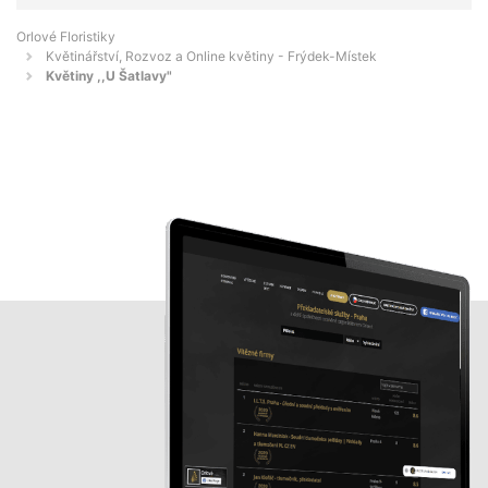
Orlové Floristiky
Květinářství, Rozvoz a Online květiny - Frýdek-Místek
Květiny ,,U Šatlavy"