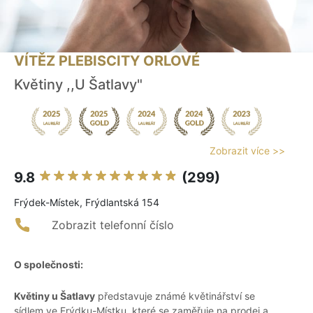
VÍTĚZ PLEBISCITY ORLOVÉ
Květiny ,,U Šatlavy"
Zobrazit více >>
9.8
(299)
Frýdek-Místek, Frýdlantská 154
Zobrazit telefonní číslo
O společnosti:
Květiny u Šatlavy
představuje známé květinářství se
sídlem ve Frýdku-Místku, které se zaměřuje na prodej a