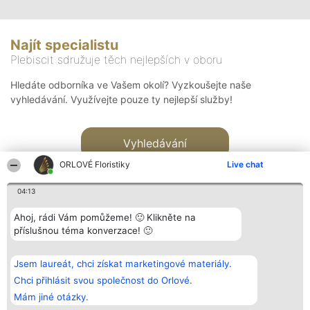
Najít specialistu
Plebiscit sdružuje těch nejlepších v oboru
Hledáte odborníka ve Vašem okolí? Vyzkoušejte naše
vyhledávání. Využívejte pouze ty nejlepší služby!
Vyhledávání
ORLOVÉ Floristiky
Live chat
04:13
Ahoj, rádi Vám pomůžeme! 🙂 Klikněte na
příslušnou téma konverzace! 🙂
Organizátor hlasování
Plebiscyt
Kontakt
Bright Side Solutions sp. z o.
Vítězové
Kontakt
Jsem laureát, chci získat marketingové materiály.
o. sp. k.
Seznam všech
ul. Ruska 22
laureátů
Chci přihlásit svou společnost do Orlové.
Wrocław 50-079
Zásady
Mám jiné otázky.
KRS 0000749100 | Regon
Pravidla
381313360 | NIP 8943132676
Zásady