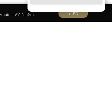
Zjistit
vychutnat Váš úspěch.
cích od roku 2004, kde přináší radost
větinových aranžmá. Společnost se může pochlubit
, díky nimž je schopna nabídnout široké spektrum
ovují různorodým potřebám zákazníků. V nabídce
vhodných k narozeninám, svátkům, výročí či pro
ade důraz na detail a vytváří květinová aranžmá
bních kytic až po smuteční floristiku nebo
společnost zajišťuje také sezónní a venkovní