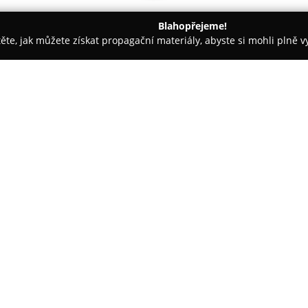
Blahopřejeme!
těte, jak můžete získat propagační materiály, abyste si mohli plně 
ětiny - Hořice
Květiny Fantazie
O společnosti:
Květiny Fantazie
působí v Hoři
prostřednictvím floristiky a k
dlouhou tradicí a zkušenostmi
květinových služeb, které vyh
Zobrazit více >>
se nachází pestrý výběr kytic 
běžné potěšení.
Tým profesionálních floristů kl
pro různé příležitosti, od svate
výzdobu interiérů. Během roku 