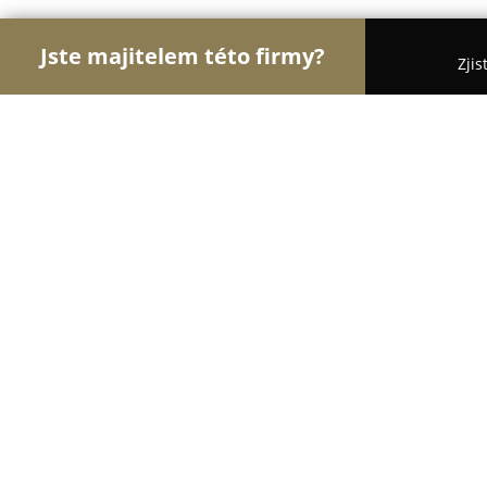
Jste majitelem této firmy?
Zjis
Orlové Floristiky
Květinářství, Rozvoz a Online kv
Květiny Fantazie
9.4
(83)
Hořice, Aloise Hlavatého 2206
Zobrazit telefonní číslo