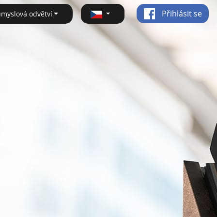
Přihlásit se
ůmyslová odvětví