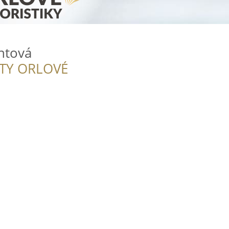
htová
ITY ORLOVÉ