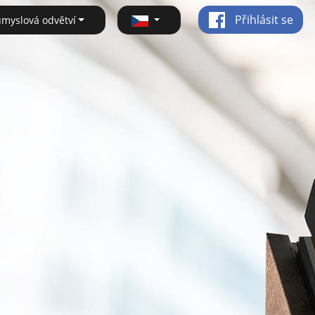
Přihlásit se
ůmyslová odvětví