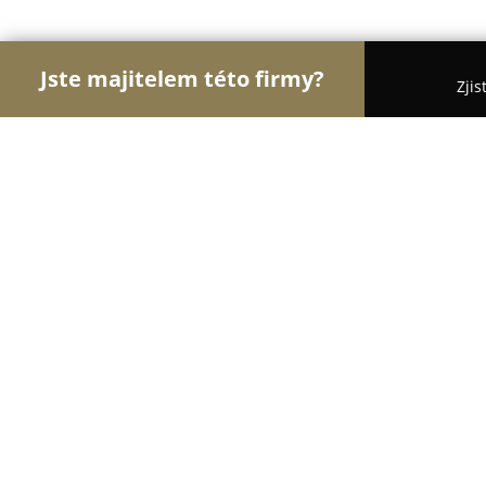
Jste majitelem této firmy?
Zjis
Orlové Floristiky
Květinářství, Rozvoz a Online k
Květiny Albrechtová
8.2
(27)
Kladno, Moskevská 3114
Zobrazit telefonní číslo