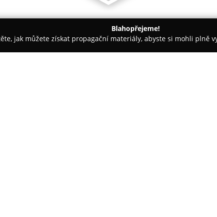
Blahopřejeme!
těte, jak můžete získat propagační materiály, abyste si mohli plně 
větiny - Kladno
Květiny Albrechtová
O společnosti:
Květiny Albrechtová
představuj
Moskevské ulici, které se dlouh
rodinná firma se opírá o bohato
aranžmá, čímž vytváří jedine
události. Sortiment zahrnuje ře
trvalky i semena. Výběr umožňu
jako projev poděkování. Nabídk
svatební kytice, smuteční vazby