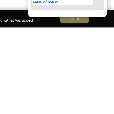
Mám jiné otázky.
Zjistit
vychutnat Váš úspěch.
e stabilní květinářství sídlící v Kladně na
odobě zaměřuje na floristiku a rozvoz květin. Tato
u praxi a specializuje se na květinový design a
čné kompozice vhodné pro různé významné
zané a pokojové rostliny, balkonové květiny,
je sestavit kytice k narozeninám, výročím nebo
a zahrnuje také speciální vazby, například
 a věnce.