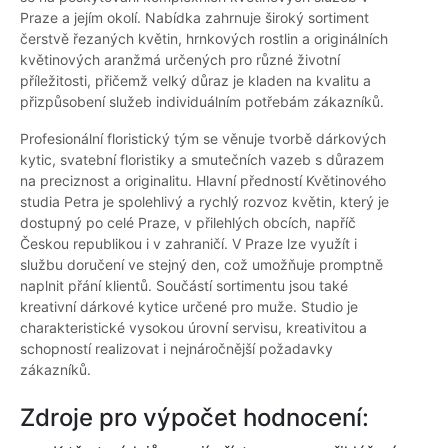
Praze a jejím okolí. Nabídka zahrnuje široký sortiment
čerstvě řezaných květin, hrnkových rostlin a originálních
květinových aranžmá určených pro různé životní
příležitosti, přičemž velký důraz je kladen na kvalitu a
přizpůsobení služeb individuálním potřebám zákazníků.
Profesionální floristický tým se věnuje tvorbě dárkových
kytic, svatební floristiky a smutečních vazeb s důrazem
na preciznost a originalitu. Hlavní předností Květinového
studia Petra je spolehlivý a rychlý rozvoz květin, který je
dostupný po celé Praze, v přilehlých obcích, napříč
Českou republikou i v zahraničí. V Praze lze využít i
službu doručení ve stejný den, což umožňuje promptně
naplnit přání klientů. Součástí sortimentu jsou také
kreativní dárkové kytice určené pro muže. Studio je
charakteristické vysokou úrovní servisu, kreativitou a
schopností realizovat i nejnáročnější požadavky
zákazníků.
Zdroje pro výpočet hodnocení: