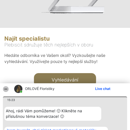
Najít specialistu
Plebiscit sdružuje těch nejlepších v oboru
Hledáte odborníka ve Vašem okolí? Vyzkoušejte naše
vyhledávání. Využívejte pouze ty nejlepší služby!
Vyhledávání
ORLOVÉ Floristiky
Live chat
15:23
Ahoj, rádi Vám pomůžeme! 🙂 Klikněte na
příslušnou téma konverzace! 🙂
Organizátor hlasování
Plebiscyt
Kontakt
Bright Side Solutions sp. z o.
Vítězové
Kontakt