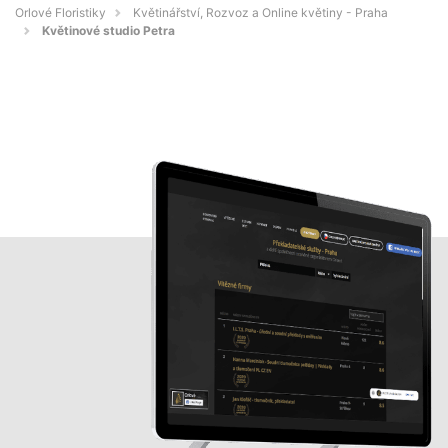
Orlové Floristiky
Květinářství, Rozvoz a Online květiny - Praha
Květinové studio Petra