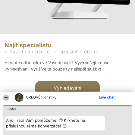
Najít specialistu
Plebiscit sdružuje těch nejlepších v oboru
Hledáte odborníka ve Vašem okolí? Vyzkoušejte naše
vyhledávání. Využívejte pouze ty nejlepší služby!
Vyhledávání
ORLOVÉ Floristiky
Live chat
08:50
Ahoj, rádi Vám pomůžeme! 🙂 Klikněte na
příslušnou téma konverzace! 🙂
Organizátor hlasování
Plebiscyt
Kontakt