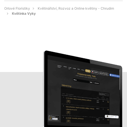
Orlové Floristiky
Květinářství, Rozvoz a Online květiny - Chrudim
Květinka Vyky