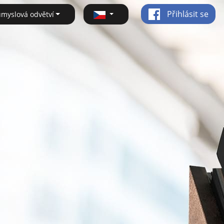
Přihlásit se
ůmyslová odvětví