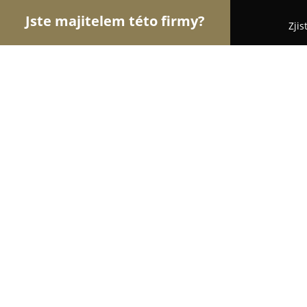
Jste majitelem této firmy?
Zjis
Orlové Floristiky
Květinářství, Rozvoz a Online kv
Květiny Viola, Viera Helánová
8.7
(10)
Rapotice, Třebíčská 235
Zobrazit telefonní číslo