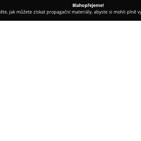
Blahopřejeme!
těte, jak můžete získat propagační materiály, abyste si mohli plně 
ětiny - Rapotice
Květiny Viola, Viera Helánová
O společnosti:
Květinářství Viola
sídlí v Rapot
všestranný poskytovatel floris
různé druhy čerstvých řezaných
vhodné pro širokou škálu příleži
zaměřuje na přípravu svatebníc
originální květinová aranžmá p
Součástí služeb nalezneme tak
zakládání a údržbu zahrad, jeji
prostory. Nabídka je doplněna
keramických výrobků a bytových 