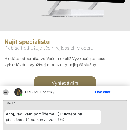
Najít specialistu
Plebiscit sdružuje těch nejlepších v oboru
Hledáte odborníka ve Vašem okolí? Vyzkoušejte naše
vyhledávání. Využívejte pouze ty nejlepší služby!
Vyhledávání
ORLOVÉ Floristiky
Live chat
04:17
Ahoj, rádi Vám pomůžeme! 🙂 Klikněte na
příslušnou téma konverzace! 🙂
Organizátor hlasování
Plebiscyt
Kontakt
Bright Side Solutions sp. z o.
Vítězové
Kontakt