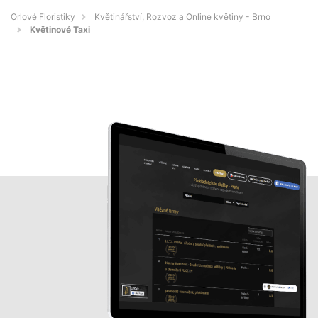
Orlové Floristiky
Květinářství, Rozvoz a Online květiny - Brno
Květinové Taxi