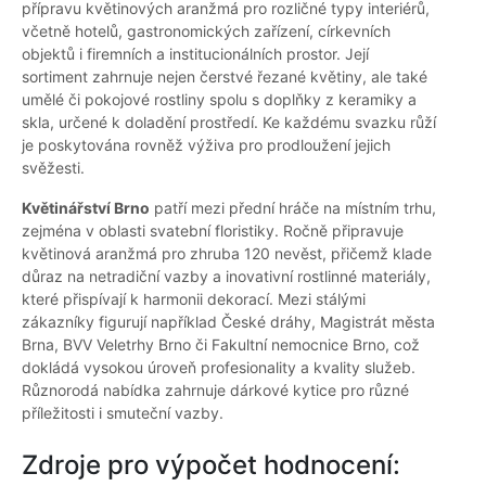
přípravu květinových aranžmá pro rozličné typy interiérů,
včetně hotelů, gastronomických zařízení, církevních
objektů i firemních a institucionálních prostor. Její
sortiment zahrnuje nejen čerstvé řezané květiny, ale také
umělé či pokojové rostliny spolu s doplňky z keramiky a
skla, určené k doladění prostředí. Ke každému svazku růží
je poskytována rovněž výživa pro prodloužení jejich
svěžesti.
Květinářství Brno
patří mezi přední hráče na místním trhu,
zejména v oblasti svatební floristiky. Ročně připravuje
květinová aranžmá pro zhruba 120 nevěst, přičemž klade
důraz na netradiční vazby a inovativní rostlinné materiály,
které přispívají k harmonii dekorací. Mezi stálými
zákazníky figurují například České dráhy, Magistrát města
Brna, BVV Veletrhy Brno či Fakultní nemocnice Brno, což
dokládá vysokou úroveň profesionality a kvality služeb.
Různorodá nabídka zahrnuje dárkové kytice pro různé
příležitosti i smuteční vazby.
Zdroje pro výpočet hodnocení: