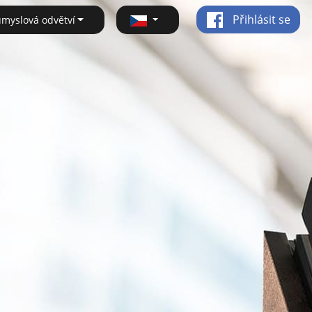
Přihlásit se
ůmyslová odvětví