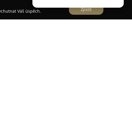
Zjistit
vychutnat Váš úspěch.
zi přední floristiké podniky v Mladé Boleslavi,
394/26. Již od devadesátých let si vytváří silné
ní rozsáhlých květinových služeb, což jej řadí mezi
. Nabídka zahrnuje pestrý sortiment řezaných,
n, doplněných originální keramikou a dárkovými
patří floristická tvorba svatebních,
eb, na nichž se podílejí zkušené floristky s
st. Květinářství provozuje rozvážkovou službu,
slav a okolí, ale i mezinárodní zásilky květin, což