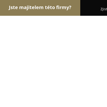
Jste majitelem této firmy?
Zjis
Orlové Floristiky
Květinářství, Rozvoz a Online k
Koutkovo květinářství
9.2
(142)
Mladá Boleslav, Jiráskova 394/26
Zobrazit telefonní číslo