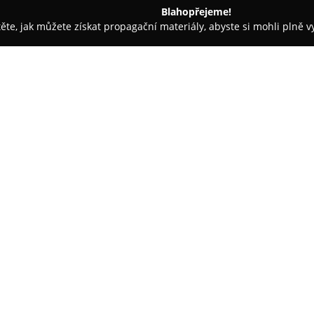
Blahopřejeme!
těte, jak můžete získat propagační materiály, abyste si mohli plně 
větiny - Mladá Boleslav
Koutkovo květinářství
O společnosti:
Koutkovo květinářství
patří me
kde působí na adrese Jiráskova 
postavení a tradici v poskytová
největší květinářství v regionu
pokojových i venkovních rostli
předměty.
Mezi klíčové služby společnosti 
narozeninových i smutečních vaz
důrazem na odbornost a pečlivo
která pokrývá nejen Mladou Bole