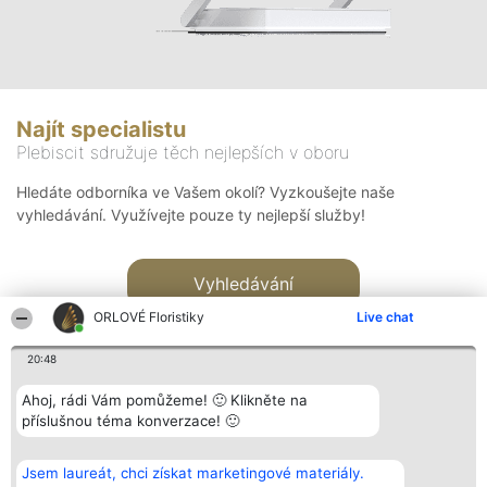
Najít specialistu
Plebiscit sdružuje těch nejlepších v oboru
Hledáte odborníka ve Vašem okolí? Vyzkoušejte naše
vyhledávání. Využívejte pouze ty nejlepší služby!
Vyhledávání
ORLOVÉ Floristiky
Live chat
20:48
Ahoj, rádi Vám pomůžeme! 🙂 Klikněte na
příslušnou téma konverzace! 🙂
Organizátor hlasování
Plebiscyt
Kontakt
Bright Side Solutions sp. z o.
Vítězové
Kontakt
Jsem laureát, chci získat marketingové materiály.
o. sp. k.
Seznam všech