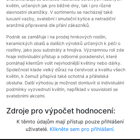
květin, určených jak pro běžné dny, tak i pro různé
slavnostní okamžiky. V sortimentu se nacházejí také
luxusní vazby, svatební i smuteční kytice a netradiční
aranžmá připravená dle přání zákazníků.
Podnik se zaměřuje i na prodej hrnkových rostlin,
keramických obalů a dalších výrobků určených k péči o
rostliny, jako jsou substráty a hnojiva. Významnou roli zde
hraje individuální přístup a odborné poradenství, které
pomáhají klientům volit nejvhodnější květiny nebo dárky.
Společnost klade velký důraz na čerstvost a kvalitu všech
květin, k čemuž přispívá také ochotná a přátelská
obsluha. Další výhodou je možnost domluvit si individuální
podmínky vyzvednutí květin, například v souvislosti se
svatebními akcemi.
Zdroje pro výpočet hodnocení:
K těmto údajům mají přístup pouze přihlášení
uživatelé.
Klikněte sem pro přihlášení.