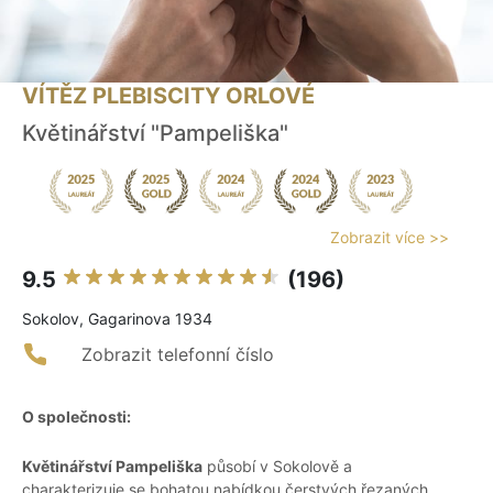
VÍTĚZ PLEBISCITY ORLOVÉ
Květinářství "Pampeliška"
Zobrazit více >>
9.5
(196)
Sokolov, Gagarinova 1934
Zobrazit telefonní číslo
O společnosti:
Květinářství Pampeliška
působí v Sokolově a
charakterizuje se bohatou nabídkou čerstvých řezaných