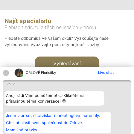
Najít specialistu
Plebiscit sdružuje těch nejlepších v oboru
Hledáte odborníka ve Vašem okolí? Vyzkoušejte naše
vyhledávání. Využívejte pouze ty nejlepší služby!
Vyhledávání
ORLOVÉ Floristiky
Live chat
01:50
Ahoj, rádi Vám pomůžeme! 🙂 Klikněte na
příslušnou téma konverzace! 🙂
Organizátor hlasování
Plebiscyt
Kontakt
Bright Side Solutions sp. z o.
Vítězové
Kontakt
Jsem laureát, chci získat marketingové materiály.
o. sp. k.
Seznam všech
ul. Ruska 22
laureátů
Chci přihlásit svou společnost do Orlové.
Wrocław 50-079
Zásady
Mám jiné otázky.
KRS 0000749100 | Regon
Pravidla