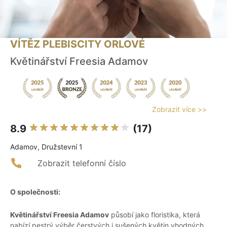
VÍTĚZ PLEBISCITY ORLOVÉ
Květinářství Freesia Adamov
Zobrazit více >>
8.9
(17)
Adamov, Družstevní 1
Zobrazit telefonní číslo
O společnosti:
Květinářství Freesia Adamov
působí jako floristika, která
nabízí pestrý výběr čerstvých i sušených květin vhodných