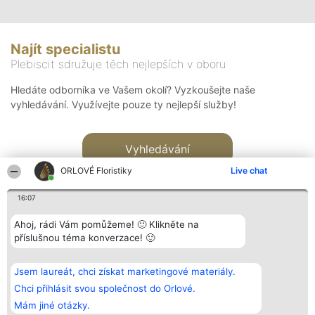
Najít specialistu
Plebiscit sdružuje těch nejlepších v oboru
Hledáte odborníka ve Vašem okolí? Vyzkoušejte naše
vyhledávání. Využívejte pouze ty nejlepší služby!
Vyhledávání
ORLOVÉ Floristiky
Live chat
16:07
Ahoj, rádi Vám pomůžeme! 🙂 Klikněte na
příslušnou téma konverzace! 🙂
Organizátor hlasování
Plebiscyt
Kontakt
Bright Side Solutions sp. z o.
Vítězové
Kontakt
Jsem laureát, chci získat marketingové materiály.
o. sp. k.
Seznam všech
ul. Ruska 22
laureátů
Chci přihlásit svou společnost do Orlové.
Wrocław 50-079
Zásady
Mám jiné otázky.
KRS 0000749100 | Regon
Pravidla