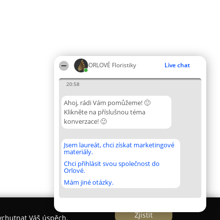
ORLOVÉ Floristiky
Live chat
20:58
Ahoj, rádi Vám pomůžeme! 🙂
Klikněte na příslušnou téma
konverzace! 🙂
Jsem laureát, chci získat marketingové
materiály.
Chci přihlásit svou společnost do
Orlové.
Mám jiné otázky.
Zjistit
vychutnat Váš úspěch.