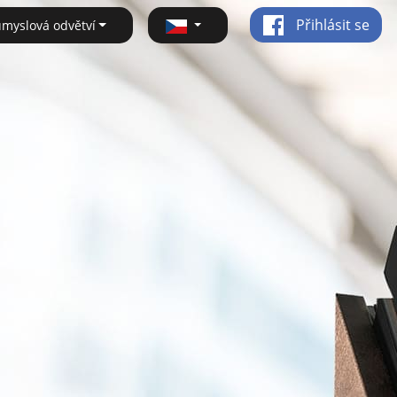
Přihlásit se
ůmyslová odvětví