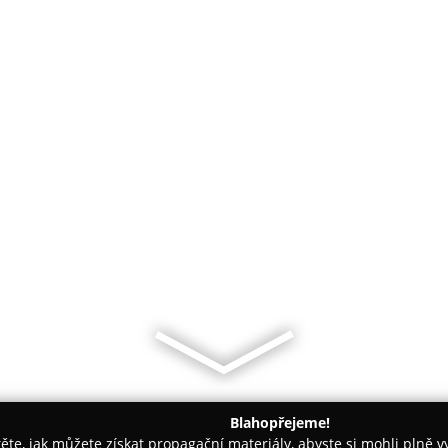
Blahopřejeme!
těte, jak můžete získat propagační materiály, abyste si mohli plně 