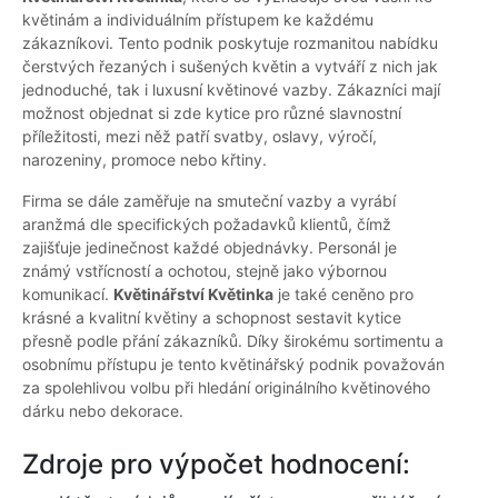
květinám a individuálním přístupem ke každému
zákazníkovi. Tento podnik poskytuje rozmanitou nabídku
čerstvých řezaných i sušených květin a vytváří z nich jak
jednoduché, tak i luxusní květinové vazby. Zákazníci mají
možnost objednat si zde kytice pro různé slavnostní
příležitosti, mezi něž patří svatby, oslavy, výročí,
narozeniny, promoce nebo křtiny.
Firma se dále zaměřuje na smuteční vazby a vyrábí
aranžmá dle specifických požadavků klientů, čímž
zajišťuje jedinečnost každé objednávky. Personál je
známý vstřícností a ochotou, stejně jako výbornou
komunikací.
Květinářství Květinka
je také ceněno pro
krásné a kvalitní květiny a schopnost sestavit kytice
přesně podle přání zákazníků. Díky širokému sortimentu a
osobnímu přístupu je tento květinářský podnik považován
za spolehlivou volbu při hledání originálního květinového
dárku nebo dekorace.
Zdroje pro výpočet hodnocení: