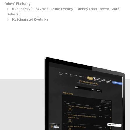
Orlové Floristiky
Květinářství, Rozvoz a Online květiny - Brandýs nad Labem-Stará
Boleslav
Květinářství Květinka