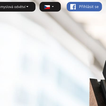
Přihlásit se
ůmyslová odvětví