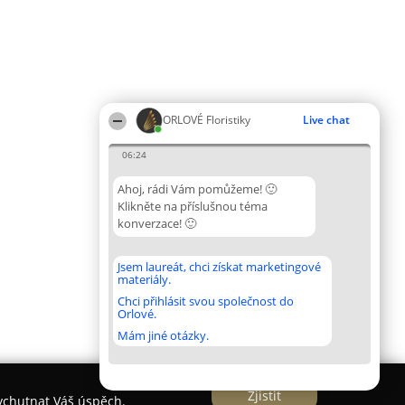
ORLOVÉ Floristiky
Live chat
06:24
Ahoj, rádi Vám pomůžeme! 🙂
Klikněte na příslušnou téma
konverzace! 🙂
Jsem laureát, chci získat marketingové
materiály.
Chci přihlásit svou společnost do
Orlové.
Mám jiné otázky.
Zjistit
vychutnat Váš úspěch.