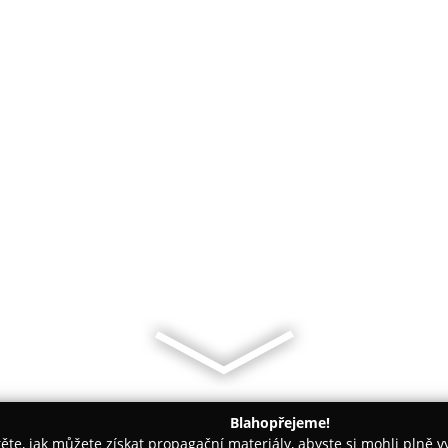
Blahopřejeme!
těte, jak můžete získat propagační materiály, abyste si mohli plně 