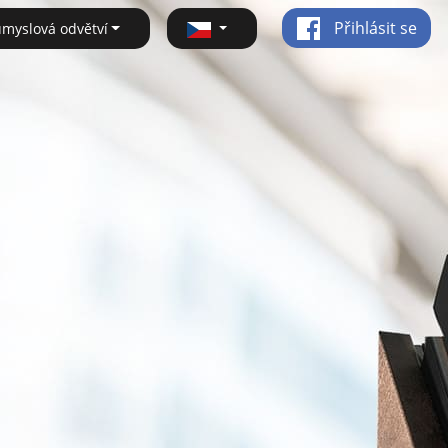
Přihlásit se
ůmyslová odvětví