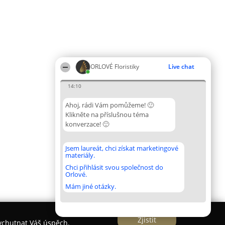
ORLOVÉ Floristiky
Live chat
14:10
Ahoj, rádi Vám pomůžeme! 🙂
Klikněte na příslušnou téma
konverzace! 🙂
Jsem laureát, chci získat marketingové
materiály.
Chci přihlásit svou společnost do
Orlové.
Mám jiné otázky.
Zjistit
vychutnat Váš úspěch.