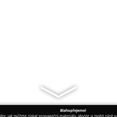
Blahopřejeme!
těte, jak můžete získat propagační materiály, abyste si mohli plně 