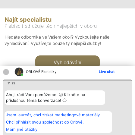
Najít specialistu
Plebiscit sdružuje těch nejlepších v oboru
Hledáte odborníka ve Vašem okolí? Vyzkoušejte naše
vyhledávání. Využívejte pouze ty nejlepší služby!
Vyhledávání
ORLOVÉ Floristiky
Live chat
11:25
Ahoj, rádi Vám pomůžeme! 🙂 Klikněte na
příslušnou téma konverzace! 🙂
Organizátor hlasování
Plebiscyt
Kontakt
Bright Side Solutions sp. z o.
Vítězové
Kontakt
Jsem laureát, chci získat marketingové materiály.
o. sp. k.
Seznam všech
ul. Ruska 22
laureátů
Chci přihlásit svou společnost do Orlové.
Wrocław 50-079
Zásady
Mám jiné otázky.
KRS 0000749100 | Regon
Pravidla
381313360 | NIP 8943132676
Zásady