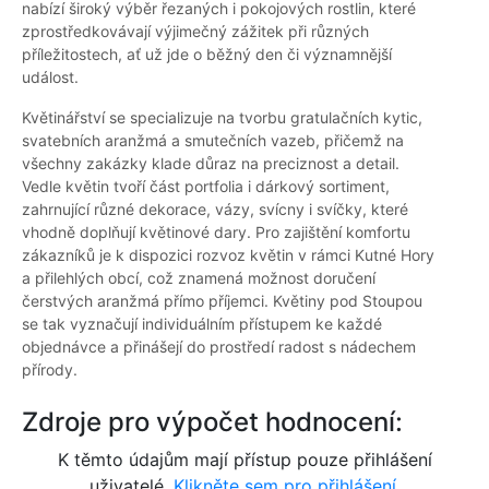
nabízí široký výběr řezaných i pokojových rostlin, které
zprostředkovávají výjimečný zážitek při různých
příležitostech, ať už jde o běžný den či významnější
událost.
Květinářství se specializuje na tvorbu gratulačních kytic,
svatebních aranžmá a smutečních vazeb, přičemž na
všechny zakázky klade důraz na preciznost a detail.
Vedle květin tvoří část portfolia i dárkový sortiment,
zahrnující různé dekorace, vázy, svícny i svíčky, které
vhodně doplňují květinové dary. Pro zajištění komfortu
zákazníků je k dispozici rozvoz květin v rámci Kutné Hory
a přilehlých obcí, což znamená možnost doručení
čerstvých aranžmá přímo příjemci. Květiny pod Stoupou
se tak vyznačují individuálním přístupem ke každé
objednávce a přinášejí do prostředí radost s nádechem
přírody.
Zdroje pro výpočet hodnocení:
K těmto údajům mají přístup pouze přihlášení
uživatelé.
Klikněte sem pro přihlášení.