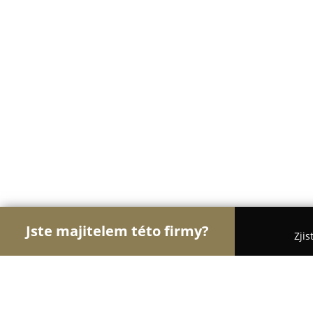
Jste majitelem této firmy?
Zjis
Orlové Floristiky
Květinářství, Rozvoz a Online kv