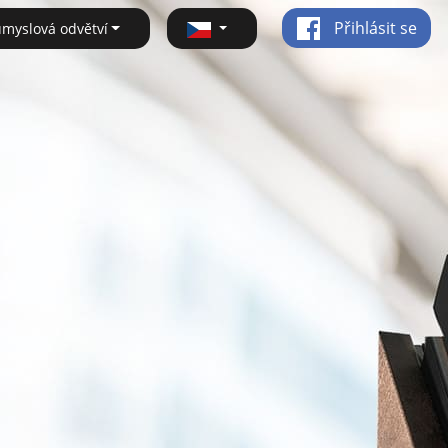
Přihlásit se
ůmyslová odvětví