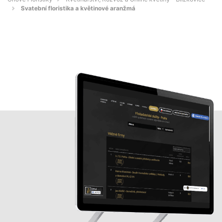
Svatební floristika a květinové aranžmá