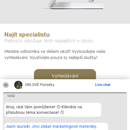
Najít specialistu
Plebiscit sdružuje těch nejlepších v oboru
Hledáte odborníka ve Vašem okolí? Vyzkoušejte naše
vyhledávání. Využívejte pouze ty nejlepší služby!
Vyhledávání
ORLOVÉ Floristiky
Live chat
14:52
Ahoj, rádi Vám pomůžeme! 🙂 Klikněte na
příslušnou téma konverzace! 🙂
Organizátor hlasování
Plebiscyt
Kontakt
Bright Side Solutions sp. z o.
Vítězové
Kontakt
Jsem laureát, chci získat marketingové materiály.
o. sp. k.
Seznam všech