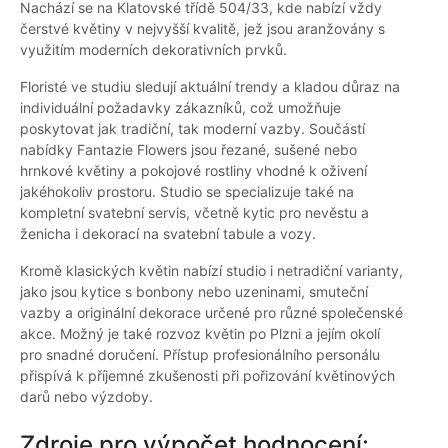
Nachází se na Klatovské třídě 504/33, kde nabízí vždy
čerstvé květiny v nejvyšší kvalitě, jež jsou aranžovány s
využitím moderních dekorativních prvků.
Floristé ve studiu sledují aktuální trendy a kladou důraz na
individuální požadavky zákazníků, což umožňuje
poskytovat jak tradiční, tak moderní vazby. Součástí
nabídky Fantazie Flowers jsou řezané, sušené nebo
hrnkové květiny a pokojové rostliny vhodné k oživení
jakéhokoliv prostoru. Studio se specializuje také na
kompletní svatební servis, včetně kytic pro nevěstu a
ženicha i dekorací na svatební tabule a vozy.
Kromě klasických květin nabízí studio i netradiční varianty,
jako jsou kytice s bonbony nebo uzeninami, smuteční
vazby a originální dekorace určené pro různé společenské
akce. Možný je také rozvoz květin po Plzni a jejím okolí
pro snadné doručení. Přístup profesionálního personálu
přispívá k příjemné zkušenosti při pořizování květinových
darů nebo výzdoby.
Zdroje pro výpočet hodnocení: