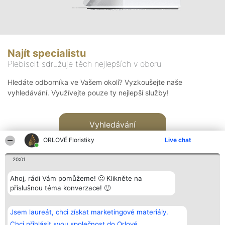
Najít specialistu
Plebiscit sdružuje těch nejlepších v oboru
Hledáte odborníka ve Vašem okolí? Vyzkoušejte naše
vyhledávání. Využívejte pouze ty nejlepší služby!
Vyhledávání
ORLOVÉ Floristiky
Live chat
20:01
Ahoj, rádi Vám pomůžeme! 🙂 Klikněte na
příslušnou téma konverzace! 🙂
Organizátor hlasování
Plebiscyt
Kontakt
Bright Side Solutions sp. z o.
Vítězové
Kontakt
Jsem laureát, chci získat marketingové materiály.
o. sp. k.
Seznam všech
ul. Ruska 22
laureátů
Chci přihlásit svou společnost do Orlové.