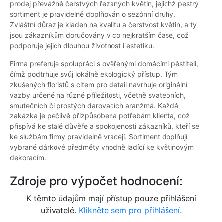
prodej převážně čerstvých řezaných květin, jejichž pestrý
sortiment je pravidelně doplňován o sezónní druhy.
Zvláštní důraz je kladen na kvalitu a čerstvost květin, a ty
jsou zákazníkům doručovány v co nejkratším čase, což
podporuje jejich dlouhou životnost i estetiku.
Firma preferuje spolupráci s ověřenými domácími pěstiteli,
čímž podtrhuje svůj lokálně ekologický přístup. Tým
zkušených floristů s citem pro detail navrhuje originální
vazby určené na různé příležitosti, včetně svatebních,
smutečních či prostých darovacích aranžmá. Každá
zakázka je pečlivě přizpůsobena potřebám klienta, což
přispívá ke stálé důvěře a spokojenosti zákazníků, kteří se
ke službám firmy pravidelně vracejí. Sortiment doplňují
vybrané dárkové předměty vhodně ladící ke květinovým
dekoracím.
Zdroje pro výpočet hodnocení:
K těmto údajům mají přístup pouze přihlášení
uživatelé.
Klikněte sem pro přihlášení.