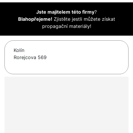
Jste majitelem této firmy
?
Blahopřejeme!
Zjistěte jestli můžete získat
propagační materiály!
Kolín
Rorejcova 569