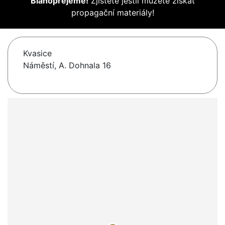
Blahopřejeme!
Zjistěte jestli můžete získat
propagační materiály!
Kvasice
Náměstí, A. Dohnala 16