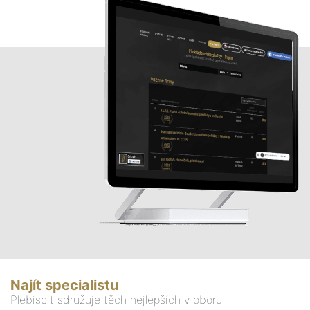
Najít specialistu
Plebiscit sdružuje těch nejlepších v oboru