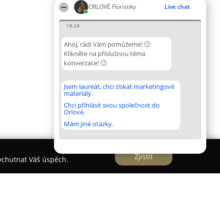
ORLOVÉ Floristiky
Live chat
18:24
Ahoj, rádi Vám pomůžeme! 🙂
Klikněte na příslušnou téma
konverzace! 🙂
Jsem laureát, chci získat marketingové
materiály.
Chci přihlásit svou společnost do
Orlové.
Mám jiné otázky.
Zjistit
vychutnat Váš úspěch.