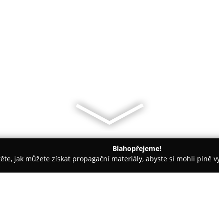
Blahopřejeme!
těte, jak můžete získat propagační materiály, abyste si mohli plně 
větiny - Červený Kostelec
Květinářství Monika