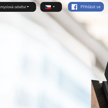
Přihlásit se
ůmyslová odvětví