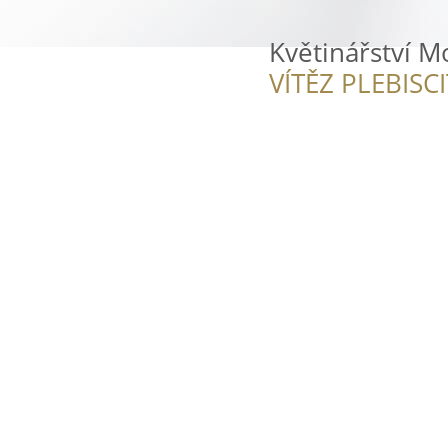
Květinářství M
VÍTĚZ PLEBISC