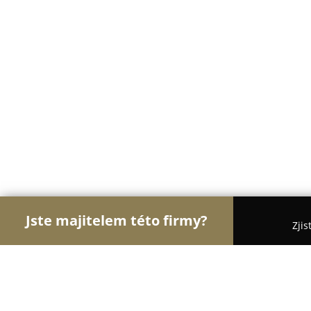
Jste majitelem této firmy?
Zjis
Orlové Floristiky
Květinářství, Rozvoz a Online k