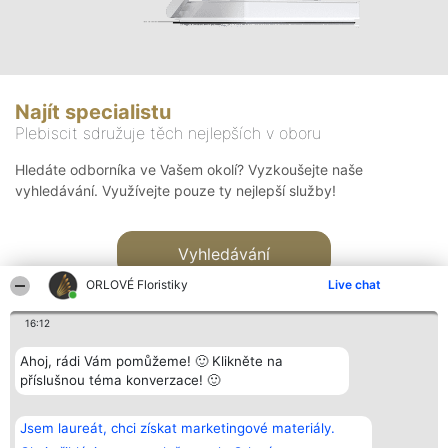
Najít specialistu
Plebiscit sdružuje těch nejlepších v oboru
Hledáte odborníka ve Vašem okolí? Vyzkoušejte naše
vyhledávání. Využívejte pouze ty nejlepší služby!
Vyhledávání
ORLOVÉ Floristiky
Live chat
16:12
Ahoj, rádi Vám pomůžeme! 🙂 Klikněte na
příslušnou téma konverzace! 🙂
Organizátor hlasování
Plebiscyt
Kontakt
Bright Side Solutions sp. z o.
Vítězové
Kontakt
Jsem laureát, chci získat marketingové materiály.
o. sp. k.
Seznam všech
ul. Ruska 22
laureátů