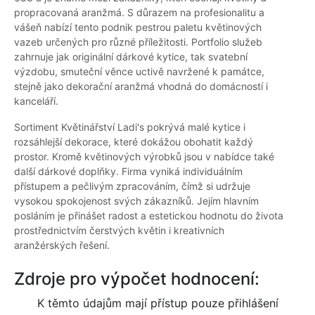
propracovaná aranžmá. S důrazem na profesionalitu a
vášeň nabízí tento podnik pestrou paletu květinových
vazeb určených pro různé příležitosti. Portfolio služeb
zahrnuje jak originální dárkové kytice, tak svatební
výzdobu, smuteční věnce uctivě navržené k památce,
stejně jako dekorační aranžmá vhodná do domácností i
kanceláří.
Sortiment Květinářství Ladi's pokrývá malé kytice i
rozsáhlejší dekorace, které dokážou obohatit každý
prostor. Kromě květinových výrobků jsou v nabídce také
další dárkové doplňky. Firma vyniká individuálním
přístupem a pečlivým zpracováním, čímž si udržuje
vysokou spokojenost svých zákazníků. Jejím hlavním
posláním je přinášet radost a estetickou hodnotu do života
prostřednictvím čerstvých květin i kreativních
aranžérských řešení.
Zdroje pro výpočet hodnocení:
K těmto údajům mají přístup pouze přihlášení