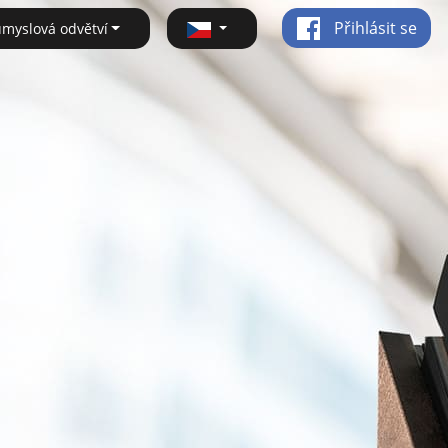
Přihlásit se
ůmyslová odvětví