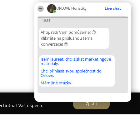
ORLOVÉ Floristiky
Live chat
10:35
Ahoj, rádi Vám pomůžeme! 🙂
Klikněte na příslušnou téma
konverzace! 🙂
Jsem laureát, chci získat marketingové
materiály.
Chci přihlásit svou společnost do
Orlové.
Mám jiné otázky.
Zjistit
vychutnat Váš úspěch.