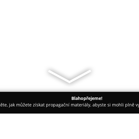
Blahopřejeme!
těte, jak můžete získat propagační materiály, abyste si mohli plně 
ětiny - Praha
KVĚTÁRNA