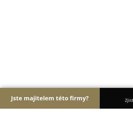
Jste majitelem této firmy?
Zjis
Orlové Floristiky
Květinářství, Rozvoz a Online kv