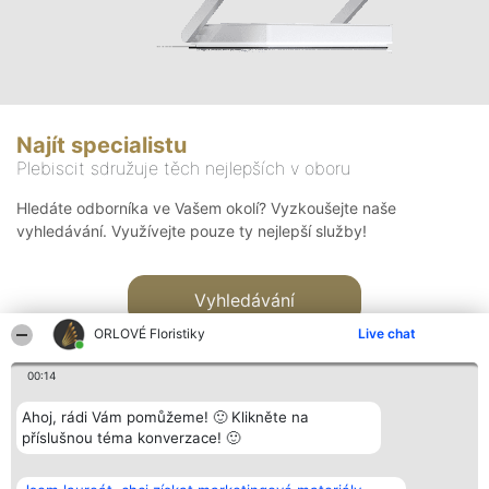
Najít specialistu
Plebiscit sdružuje těch nejlepších v oboru
Hledáte odborníka ve Vašem okolí? Vyzkoušejte naše
vyhledávání. Využívejte pouze ty nejlepší služby!
Vyhledávání
ORLOVÉ Floristiky
Live chat
00:14
Ahoj, rádi Vám pomůžeme! 🙂 Klikněte na
příslušnou téma konverzace! 🙂
Organizátor hlasování
Plebiscyt
Kontakt
Bright Side Solutions sp. z o.
Vítězové
Kontakt