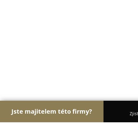
Jste majitelem této firmy?
Zjis
Orlové Floristiky
Květinářství, Rozvoz a Online kv