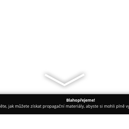
Blahopřejeme!
těte, jak můžete získat propagační materiály, abyste si mohli plně 
ětiny - Rakovník
GP květiny