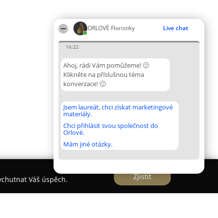
ORLOVÉ Floristiky
Live chat
16:22
Ahoj, rádi Vám pomůžeme! 🙂
Klikněte na příslušnou téma
konverzace! 🙂
Jsem laureát, chci získat marketingové
materiály.
Chci přihlásit svou společnost do
Orlové.
Mám jiné otázky.
Zjistit
vychutnat Váš úspěch.