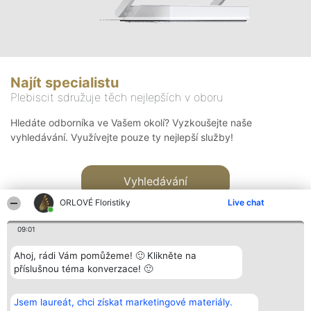
Najít specialistu
Plebiscit sdružuje těch nejlepších v oboru
Hledáte odborníka ve Vašem okolí? Vyzkoušejte naše
vyhledávání. Využívejte pouze ty nejlepší služby!
Vyhledávání
ORLOVÉ Floristiky
Live chat
09:01
Ahoj, rádi Vám pomůžeme! 🙂 Klikněte na
příslušnou téma konverzace! 🙂
Organizátor hlasování
Plebiscyt
Kontakt
Bright Side Solutions sp. z o.
Vítězové
Kontakt
Jsem laureát, chci získat marketingové materiály.
o. sp. k.
Seznam všech