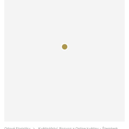
Orlové Floristiky
Květinářství, Rozvoz a Online květiny - Šternberk