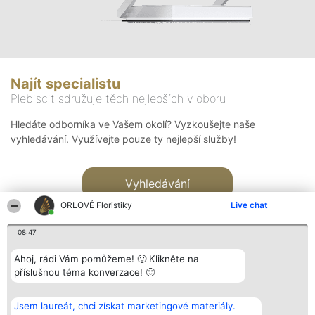
Najít specialistu
Plebiscit sdružuje těch nejlepších v oboru
Hledáte odborníka ve Vašem okolí? Vyzkoušejte naše
vyhledávání. Využívejte pouze ty nejlepší služby!
Vyhledávání
ORLOVÉ Floristiky
Live chat
08:47
Ahoj, rádi Vám pomůžeme! 🙂 Klikněte na
příslušnou téma konverzace! 🙂
Organizátor hlasování
Plebiscyt
Kontakt
Bright Side Solutions sp. z o.
Vítězové
Kontakt
Jsem laureát, chci získat marketingové materiály.
o. sp. k.
Seznam všech