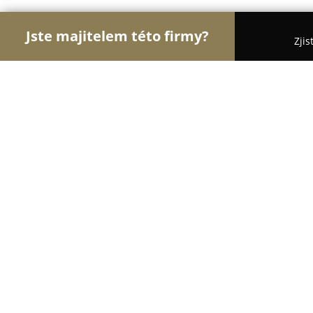
Jste majitelem této firmy?
Zjis
Orlové Floristiky
Květinářství, Rozvoz a Online kv
Květiny BodyPoint
8.8
(52)
Praha, Mirotická 929/12
Zobrazit telefonní číslo