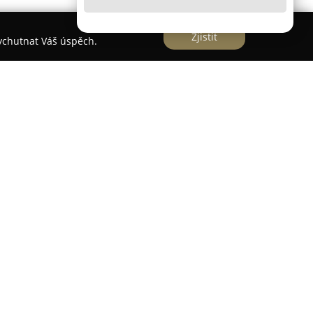
Zjistit
vychutnat Váš úspěch.
ká společnost se sídlem v Praze na adrese
í mezi významné odborníky v oblasti květinářských
í se zaměřuje na poskytování široké škály
é příležitosti. Mezi nabízeným sortimentem
 z nichž zkušení floristé připravují aranžmá
 promoce, životní jubilea i smuteční obřady.
dypoint orientuje i na prodej hrnkových
 k oživení interiérů po celý rok, přičemž nabízí i
u doplňuje sezónní sortiment venkovních bylin,