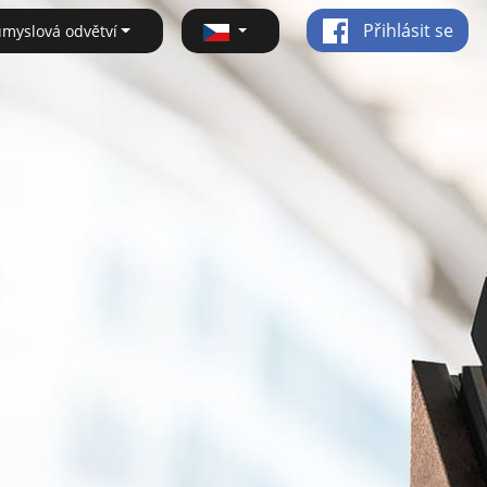
Přihlásit se
ůmyslová odvětví