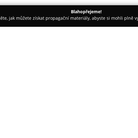
Blahopřejeme!
těte, jak můžete získat propagační materiály, abyste si mohli plně 
ětiny - Praha
Květiny BodyPoint
O společnosti:
Květiny BodyPoint
je floristic
Mirotická 929/12, která se řad
služeb. Firma s bohatou tradic
květinových produktů pro různ
Zobrazit více >>
figurují čerstvé řezané květiny,
určená pro narozeniny, svatby,
Kromě květinových vazeb se Bo
pokojových rostlin, které slouží
návrhy menších zahrad. Nabídk