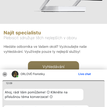
Najít specialistu
Plebiscit sdružuje těch nejlepších v oboru
Hledáte odborníka ve Vašem okolí? Vyzkoušejte naše
vyhledávání. Využívejte pouze ty nejlepší služby!
Vyhledávání
ORLOVÉ Floristiky
Live chat
12:09
Ahoj, rádi Vám pomůžeme! 🙂 Klikněte na
příslušnou téma konverzace! 🙂
Organizátor hlasování
Plebiscyt
Kontakt
Bright Side Solutions sp. z o.
Vítězové
Kontakt