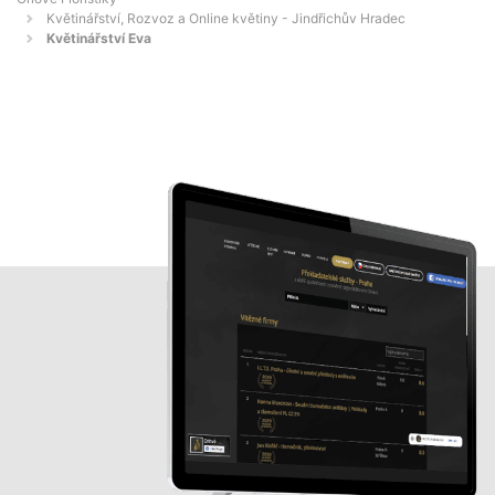
Květinářství, Rozvoz a Online květiny - Jindřichův Hradec
Květinářství Eva