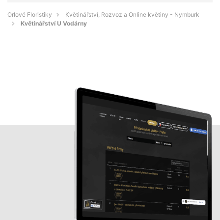
Orlové Floristiky
Květinářství, Rozvoz a Online květiny - Nymburk
Květinářství U Vodárny