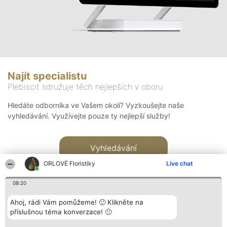
Najít specialistu
Plebiscit sdružuje těch nejlepších v oboru
Hledáte odborníka ve Vašem okolí? Vyzkoušejte naše
vyhledávání. Využívejte pouze ty nejlepší služby!
Vyhledávání
ORLOVÉ Floristiky
Live chat
08:20
Ahoj, rádi Vám pomůžeme! 🙂 Klikněte na
příslušnou téma konverzace! 🙂
Organizátor hlasování
Plebiscyt
Kontakt