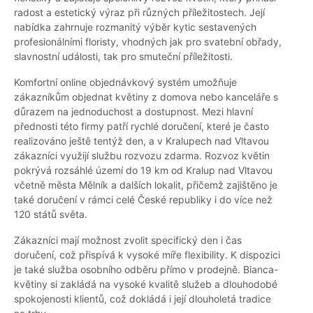
radost a estetický výraz při různých příležitostech. Její
nabídka zahrnuje rozmanitý výběr kytic sestavených
profesionálními floristy, vhodných jak pro svatební obřady,
slavnostní události, tak pro smuteční příležitosti.
Komfortní online objednávkový systém umožňuje
zákazníkům objednat květiny z domova nebo kanceláře s
důrazem na jednoduchost a dostupnost. Mezi hlavní
přednosti této firmy patří rychlé doručení, které je často
realizováno ještě tentýž den, a v Kralupech nad Vltavou
zákazníci využijí službu rozvozu zdarma. Rozvoz květin
pokrývá rozsáhlé území do 19 km od Kralup nad Vltavou
včetně města Mělník a dalších lokalit, přičemž zajištěno je
také doručení v rámci celé České republiky i do více než
120 států světa.
Zákazníci mají možnost zvolit specifický den i čas
doručení, což přispívá k vysoké míře flexibility. K dispozici
je také služba osobního odběru přímo v prodejně. Bianca-
květiny si zakládá na vysoké kvalitě služeb a dlouhodobé
spokojenosti klientů, což dokládá i její dlouholetá tradice