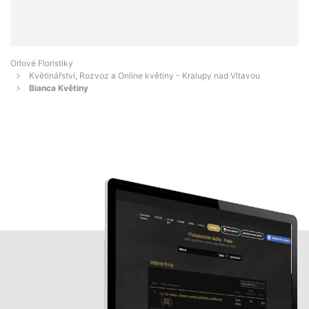
Orlové Floristiky
Květinářství, Rozvoz a Online květiny - Kralupy nad Vltavou
Bianca Květiny