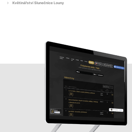
Květinářství Slunečnice Louny