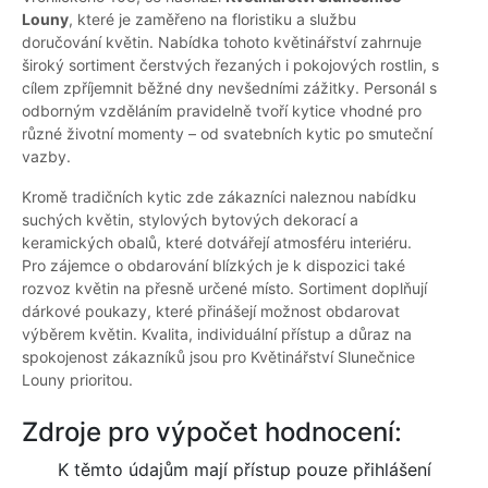
Louny
, které je zaměřeno na floristiku a službu
doručování květin. Nabídka tohoto květinářství zahrnuje
široký sortiment čerstvých řezaných i pokojových rostlin, s
cílem zpříjemnit běžné dny nevšedními zážitky. Personál s
odborným vzděláním pravidelně tvoří kytice vhodné pro
různé životní momenty – od svatebních kytic po smuteční
vazby.
Kromě tradičních kytic zde zákazníci naleznou nabídku
suchých květin, stylových bytových dekorací a
keramických obalů, které dotvářejí atmosféru interiéru.
Pro zájemce o obdarování blízkých je k dispozici také
rozvoz květin na přesně určené místo. Sortiment doplňují
dárkové poukazy, které přinášejí možnost obdarovat
výběrem květin. Kvalita, individuální přístup a důraz na
spokojenost zákazníků jsou pro Květinářství Slunečnice
Louny prioritou.
Zdroje pro výpočet hodnocení:
K těmto údajům mají přístup pouze přihlášení