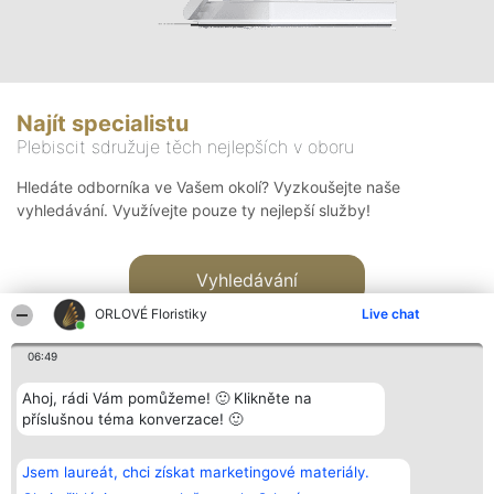
Najít specialistu
Plebiscit sdružuje těch nejlepších v oboru
Hledáte odborníka ve Vašem okolí? Vyzkoušejte naše
vyhledávání. Využívejte pouze ty nejlepší služby!
Vyhledávání
ORLOVÉ Floristiky
Live chat
06:49
Ahoj, rádi Vám pomůžeme! 🙂 Klikněte na
příslušnou téma konverzace! 🙂
Organizátor hlasování
Plebiscyt
Kontakt
Bright Side Solutions sp. z o.
Vítězové
Kontakt
Jsem laureát, chci získat marketingové materiály.
o. sp. k.
Seznam všech
ul. Ruska 22
laureátů