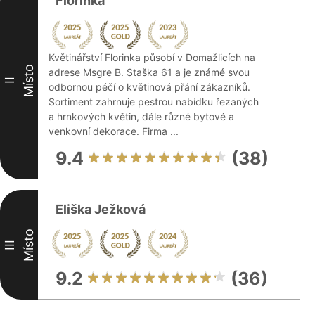
Florinka
Květinářství Florinka působí v Domažlicích na
Místo
adrese Msgre B. Staška 61 a je známé svou
II
odbornou péčí o květinová přání zákazníků.
Sortiment zahrnuje pestrou nabídku řezaných
a hrnkových květin, dále různé bytové a
venkovní dekorace. Firma ...
9.4
(38)
Eliška Ježková
Místo
III
9.2
(36)