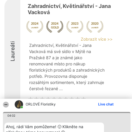
Zahradnictví, Květinářství - Jana
Vacková
Zobrazit více >>
Laureáti
Zahradnictví, Květinářství - Jana
Vacková má své sídlo v Mýtě na
Pražské 87 a je známé jako
renomované místo pro nákup
floristických produktů a zahradnických
potřeb. Provozovna disponuje
rozsáhlým sortimentem, který zahrnuje
čerstvé řezané ...
ORLOVÉ Floristiky
Live chat
04:02
Organizátor hlasování
Plebiscyt
Kontakt
Bright Side Solutions sp. z o.
Vítězové
Kontakt
Ahoj, rádi Vám pomůžeme! 🙂 Klikněte na
o. sp. k.
Seznam všech