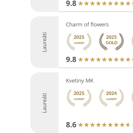
9.8
Charm of flowers
Laureáti
9.8
Kvetiny MK
Laureáti
8.6