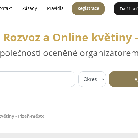
ontakt
Zásady
Pravidla
Registrace
Další pr
, Rozvoz a Online květiny 
 společnosti oceněné organizátorem
V
květiny - Plzeň-město