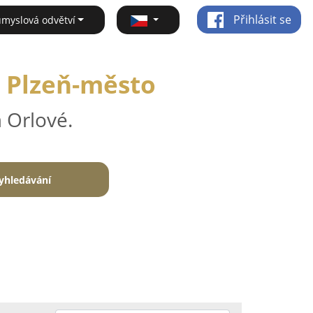
Přihlásit se
ůmyslová odvětví
- Plzeň-město
 Orlové.
yhledávání