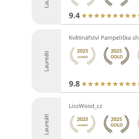
9.4
Květinářství Pampeliška s
Laureáti
9.8
LissWood_cz
Laureáti