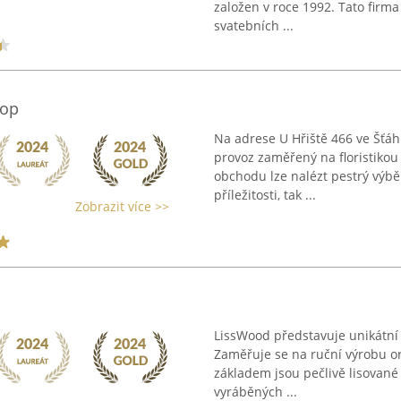
založen v roce 1992. Tato firm
svatebních ...
hop
Na adrese U Hřiště 466 ve Šťáh
provoz zaměřený na floristikou 
obchodu lze nalézt pestrý výbě
příležitosti, tak ...
Zobrazit více >>
LissWood představuje unikátní 
Zaměřuje se na ruční výrobu ori
základem jsou pečlivě lisované
vyráběných ...