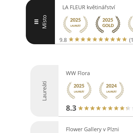
LA FLEUR květinářství
Místo
III
9.8
(
WW Flora
Laureáti
8.3
Flower Gallery v Plzni