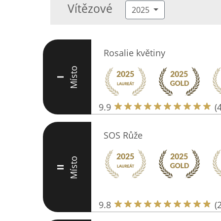
Vítězové
2025
Rosalie květiny
Místo
I
9.9
(
SOS Růže
Místo
II
9.8
(