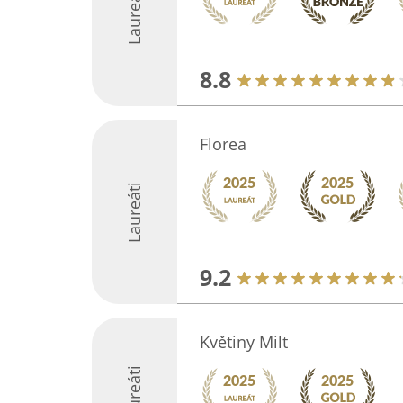
Laureáti
8.8
Florea
Laureáti
9.2
Květiny Milt
Laureáti