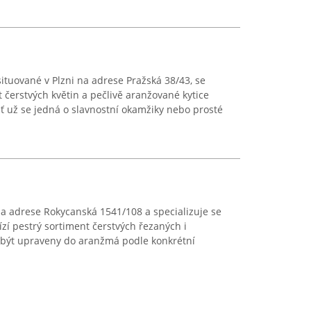
situované v Plzni na adrese Pražská 38/43, se
t čerstvých květin a pečlivě aranžované kytice
ať už se jedná o slavnostní okamžiky nebo prosté
na adrese Rokycanská 1541/108 a specializuje se
bízí pestrý sortiment čerstvých řezaných i
 být upraveny do aranžmá podle konkrétní