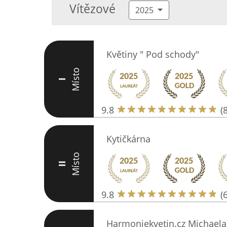
Vítězové
2025
Květiny " Pod schody"
Místo
I
9.8
(
Kytičkárna
Místo
II
9.8
(
Harmoniekvetin.cz Michaela