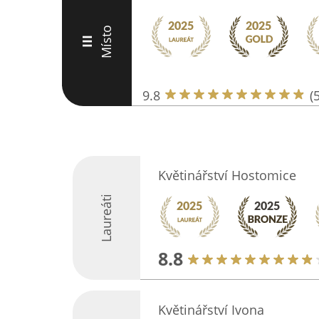
Místo
III
9.8
(
Květinářství Hostomice
Laureáti
8.8
Květinářství Ivona