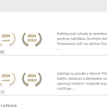
Květiny pod schody je zavedené
pestrou nabídkou čerstvých kvě
Provozovna sídlí na adrese Česk
...
80)
Kytičkárna působí v Hlásné Třeb
květin, dekorací a dárkového so
zahrnují tradiční i exotické ar
rozšiřuje ...
61)
 Lorková