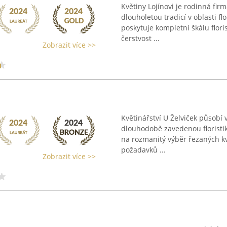
Květiny Lojínovi je rodinná fir
dlouholetou tradicí v oblasti f
poskytuje kompletní škálu flori
čerstvost ...
Zobrazit více >>
Květinářství U Želviček působí
dlouhodobě zavedenou floristik
na rozmanitý výběr řezaných kv
požadavků ...
Zobrazit více >>