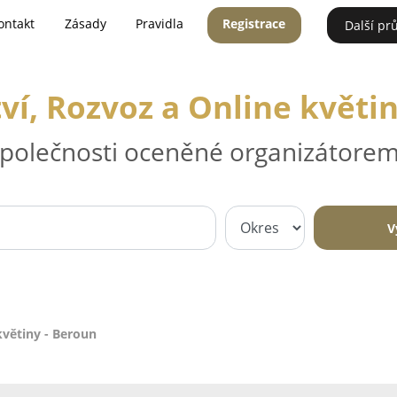
ontakt
Zásady
Pravidla
Registrace
Další pr
ví, Rozvoz a Online květi
 společnosti oceněné organizátorem
V
květiny - Beroun