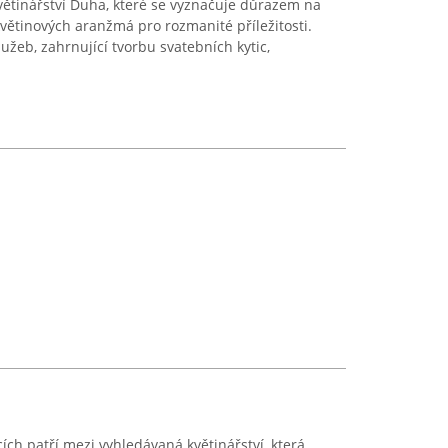
větinářství Duha, které se vyznačuje důrazem na
květinových aranžmá pro rozmanité příležitosti.
užeb, zahrnující tvorbu svatebních kytic,
ích patří mezi vyhledávaná květinářství, která