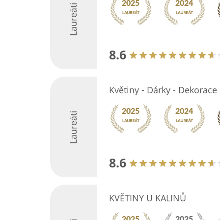
Laureáti
8.6
Květiny - Dárky - Dekorace
Laureáti
8.6
KVĚTINY U KALINŮ