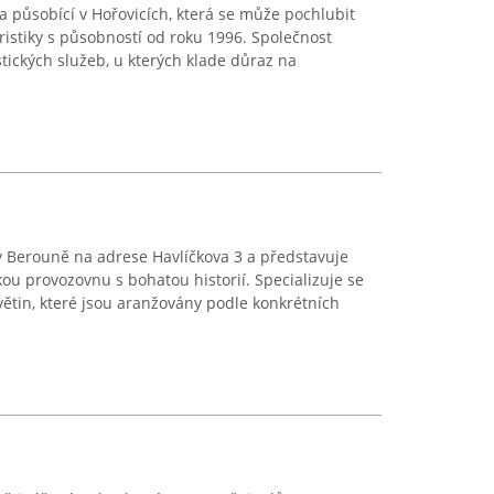
ma působící v Hořovicích, která se může pochlubit
loristiky s působností od roku 1996. Společnost
stických služeb, u kterých klade důraz na
 v Berouně na adrese Havlíčkova 3 a představuje
ou provozovnu s bohatou historií. Specializuje se
ětin, které jsou aranžovány podle konkrétních