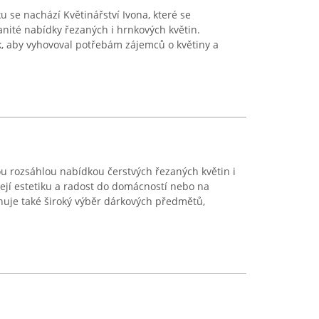
 se nachází Květinářství Ivona, které se
nité nabídky řezaných i hrnkových květin.
ak, aby vyhovoval potřebám zájemců o květiny a
ou rozsáhlou nabídkou čerstvých řezaných květin i
šejí estetiku a radost do domácností nebo na
nuje také široký výběr dárkových předmětů,