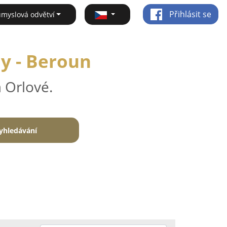
Přihlásit se
ůmyslová odvětví
ny - Beroun
 Orlové.
yhledávání