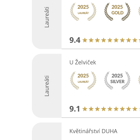
Laureáti
9.4
U Želviček
Laureáti
9.1
Květinářství DUHA